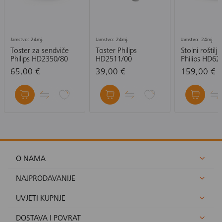
Jamstvo: 24mj.
Jamstvo: 24mj.
Jamstvo: 24mj.
Toster za sendviče
Toster Philips
Stolni roštilj G
Philips HD2350/80
HD2511/00
Philips HD62
65,00 €
39,00 €
159,00 €
O NAMA
NAJPRODAVANIJE
UVJETI KUPNJE
DOSTAVA I POVRAT