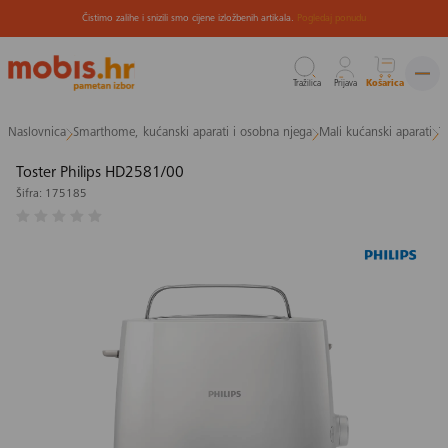
Čistimo zalihe i snizili smo cijene izložbenih artikala.
Pogledaj ponudu
Tražilica
Prijava
Košarica
Preskoči
Naslovnica
Smarthome, kućanski aparati i osobna njega
Mali kućanski aparati
T
na
sadržaj
Toster Philips HD2581/00
Šifra: 175185