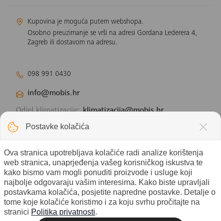
Kupovina je moguća putem webshopa.
Osobno preuzimanje se vrši na adresi Gordana Lederera 4,
Zagreb ili dostavom na adresu.
098 991 0430
info@mobis.hr
Odjel klimatizacije:
klimatizacija@mobis.hr
Odjel solarnih panela:
solar@mobis.hr
Postavke kolačića
Ova stranica upotrebljava kolačiće radi analize korištenja
web stranica, unaprjeđenja vašeg korisničkog iskustva te
kako bismo vam mogli ponuditi proizvode i usluge koji
najbolje odgovaraju vašim interesima. Kako biste upravljali
postavkama kolačića, posjetite napredne postavke. Detalje o
tome koje kolačiće koristimo i za koju svrhu pročitajte na
stranici
Politika privatnosti
.