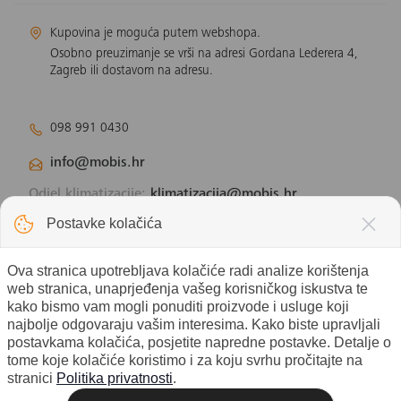
Kupovina je moguća putem webshopa.
Osobno preuzimanje se vrši na adresi Gordana Lederera 4,
Zagreb ili dostavom na adresu.
098 991 0430
info@mobis.hr
Odjel klimatizacije:
klimatizacija@mobis.hr
Odjel solarnih panela:
solar@mobis.hr
Postavke kolačića
Ova stranica upotrebljava kolačiće radi analize korištenja
web stranica, unaprjeđenja vašeg korisničkog iskustva te
kako bismo vam mogli ponuditi proizvode i usluge koji
najbolje odgovaraju vašim interesima. Kako biste upravljali
postavkama kolačića, posjetite napredne postavke. Detalje o
tome koje kolačiće koristimo i za koju svrhu pročitajte na
stranici
Politika privatnosti
.