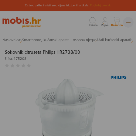
Čistimo zalihe i snizili smo cijene izložbenih artikala.
Pogledaj ponudu
Tražilica
Prijava
Košarica
Preskoči
Naslovnica
Smarthome, kućanski aparati i osobna njega
Mali kućanski aparati
M
na
sadržaj
Sokovnik citruseta Philips HR2738/00
Šifra: 175208