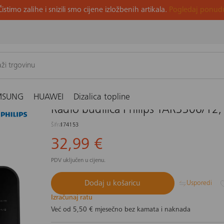
Čistimo zalihe i snizili smo cijene izložbenih artikala.
Pogledaj ponud
12, crna
MSUNG
HUAWEI
Dizalica topline
Radio budilica Philips TAR3306/12,
Šifra
174153
32,99 €
PDV uključen u cijenu.
Dodaj u košaricu
Usporedi
Izračunaj ratu
Već od
5,50 €
mjesečno bez kamata i naknada