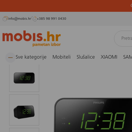
info@mobis.hr
+385 98 991 0430
Preskoči
Naslovnica
Televizori, monitori, projektori i audio
Radio budilica Philips TAR3306/
na
sadržaj
Sve kategorije
Mobiteli
Slušalice
XIAOMI
SA