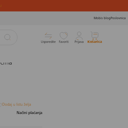
u
Mobis blog
Poslovnica
Usporedite
Favoriti
Prijava
Košarica
 crna
Dodaj u listu želja
Načini plaćanja