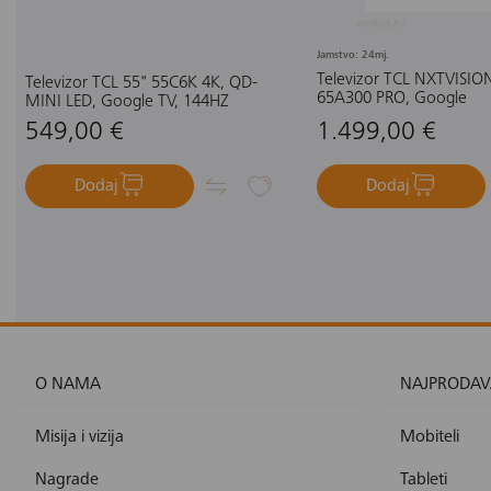
Jamstvo: 24mj.
Televizor TCL NXTVISIO
Televizor TCL 55" 55C6K 4K, QD-
65A300 PRO, Google
MINI LED, Google TV, 144HZ
549,00 €
1.499,00 €
Dodaj
Dodaj
O NAMA
NAJPRODAV
Misija i vizija
Mobiteli
Nagrade
Tableti