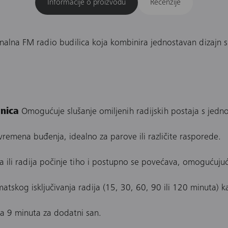
Informacije o proizvodu
Recenzije
nalna FM radio budilica koja kombinira jednostavan dizajn
nica
Omogućuje slušanje omiljenih radijskih postaja s jedn
 vremena buđenja, idealno za parove ili različite rasporede.
 ili radija počinje tiho i postupno se povećava, omogućujuć
tskog isključivanja radija (15, 30, 60, 90 ili 120 minuta) ka
 9 minuta za dodatni san.