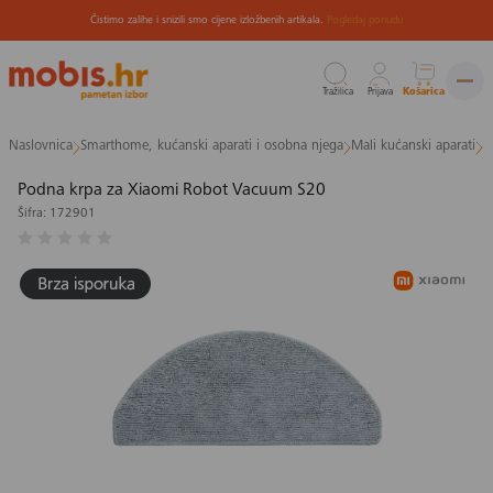
Čistimo zalihe i snizili smo cijene izložbenih artikala.
Pogledaj ponudu
Tražilica
Prijava
Košarica
Preskoči
Naslovnica
Smarthome, kućanski aparati i osobna njega
Mali kućanski aparati
U
na
sadržaj
Podna krpa za Xiaomi Robot Vacuum S20
Šifra: 172901