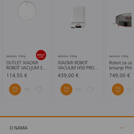
Jamstvo: 24mj.
Jamstvo: 24mj.
Jamstvo: 24mj.
OUTLET XIAOMI
XIAOMI ROBOT
Robot za usis
ROBOT VACUUM E10
VACUUM H50 PRO
brisanje Phili
EU-USISAVAČ
EU- ROBOTSKI
XU5000/10
114,55 €
439,00 €
749,00 €
USISAVAČ
O NAMA