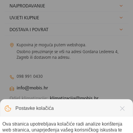
NAJPRODAVANIJE
UVJETI KUPNJE
DOSTAVA I POVRAT
Kupovina je moguća putem webshopa.
Osobno preuzimanje se vrši na adresi Gordana Lederera 4,
Zagreb ili dostavom na adresu.
098 991 0430
info@mobis.hr
Odjel klimatizacije:
klimatizacija@mobis.hr
Odjel solarnih panela:
solar@mobis.hr
Postavke kolačića
Ova stranica upotrebljava kolačiće radi analize korištenja
web stranica, unaprjeđenja vašeg korisničkog iskustva te