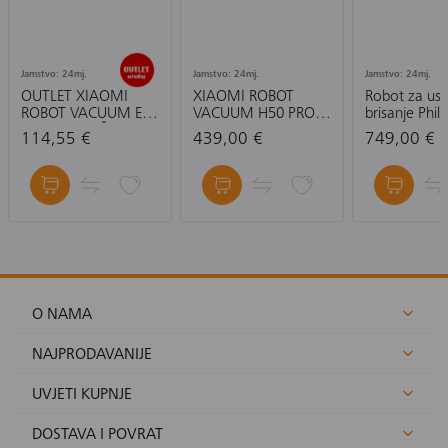
Jamstvo: 24mj.
Jamstvo: 24mj.
Jamstvo: 24mj.
OUTLET XIAOMI
XIAOMI ROBOT
Robot za usis
ROBOT VACUUM E10
VACUUM H50 PRO
brisanje Phili
EU-USISAVAČ
EU- ROBOTSKI
XU5000/10
114,55 €
439,00 €
749,00 €
USISAVAČ
O NAMA
NAJPRODAVANIJE
UVJETI KUPNJE
DOSTAVA I POVRAT