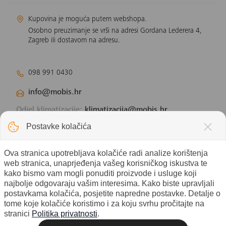
Kupovina je moguća putem webshopa.
Osobno preuzimanje se vrši na adresi Gordana Lederera 4,
Zagreb ili dostavom na adresu.
098 991 0430
info@mobis.hr
Odjel klimatizacije:
klimatizacija@mobis.hr
Odjel solarnih panela:
solar@mobis.hr
Postavke kolačića
Ova stranica upotrebljava kolačiće radi analize korištenja
web stranica, unaprjeđenja vašeg korisničkog iskustva te
kako bismo vam mogli ponuditi proizvode i usluge koji
najbolje odgovaraju vašim interesima. Kako biste upravljali
postavkama kolačića, posjetite napredne postavke. Detalje o
tome koje kolačiće koristimo i za koju svrhu pročitajte na
stranici
Politika privatnosti
.