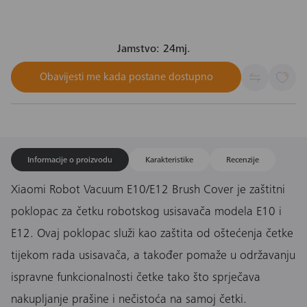
Jamstvo: 24mj.
Obavijesti me kada postane dostupno
Informacije o proizvodu
Karakteristike
Recenzije
Xiaomi Robot Vacuum E10/E12 Brush Cover je zaštitni
poklopac za četku robotskog usisavača modela E10 i
E12. Ovaj poklopac služi kao zaštita od oštećenja četke
tijekom rada usisavača, a također pomaže u održavanju
ispravne funkcionalnosti četke tako što sprječava
nakupljanje prašine i nečistoća na samoj četki.