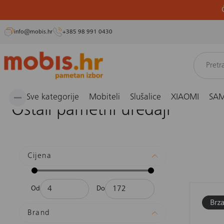
info@mobis.hr
+385 98 991 0430
Preskoči
Naslovnica
Smarthome, kućanski aparati i osobna njega
Smarthome i sigurnost
O
na
sadržaj
Sve kategorije
Mobiteli
Slušalice
XIAOMI
SA
Ostali pametni uređaji
Cijena
Od
Do
Brand