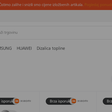
Čistimo zalihe i snizili smo cijene izložbenih artikala.
Pogledaj ponud
stali pametni uređaji
MSUNG
HUAWEI
Dizalica topline