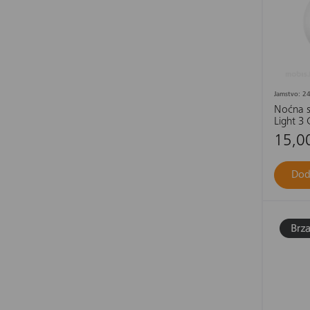
Jamstvo: 24
Noćna sv
Light 3 
15,0
Dod