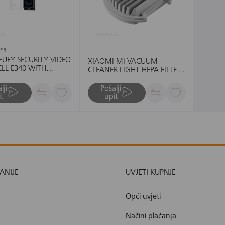
mj.
EUFY SECURITY VIDEO
XIAOMI MI VACUUM
LL E340 WITH
CLEANER LIGHT HEPA FILTER
-ZVONO
(2-PACK)
lji
Pošalji
t
upit
ANIJE
UVJETI KUPNJE
Opći uvjeti
Načini plaćanja