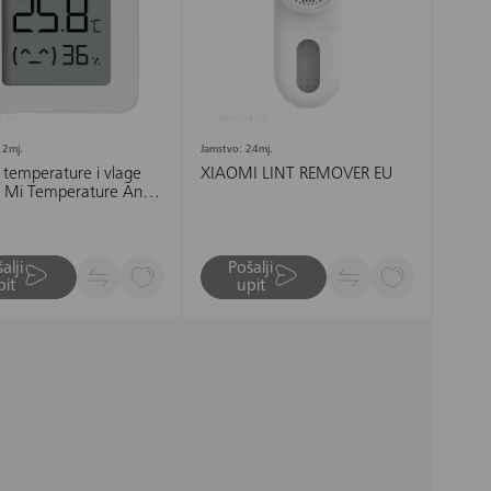
12mj.
Jamstvo: 24mj.
 temperature i vlage
XIAOMI LINT REMOVER EU
 Mi Temperature And
ty Monitor 2
alji
Pošalji
pit
upit