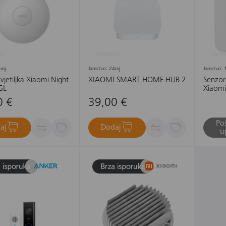
mj.
Jamstvo: 24mj.
Jamstvo: 
jetiljka Xiaomi Night
XIAOMI SMART HOME HUB 2
Senzor
GL
Xiaomi
Humidi
0 €
39,00 €
Poš
aj
Dodaj
u