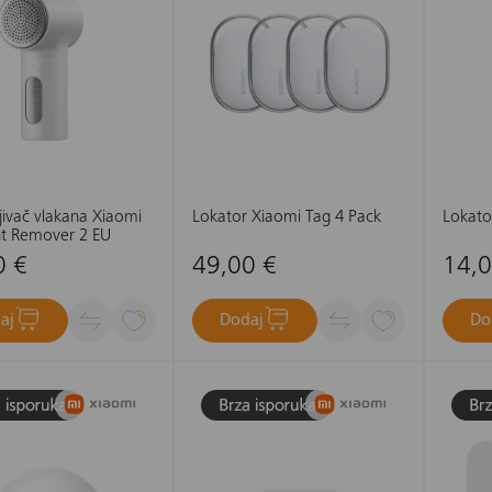
jivač vlakana Xiaomi
Lokator Xiaomi Tag 4 Pack
Lokato
int Remover 2 EU
0 €
49,00 €
14,0
aj
Dodaj
Do