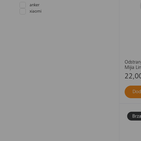
anker
xiaomi
Odstran
Mijia L
22,0
Dod