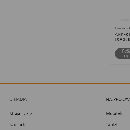
Jamstvo: 24
ANKER 
DOORBE
CHIME
Poša
upi
O NAMA
NAJPRODAV
Misija i vizija
Mobiteli
Nagrade
Tableti