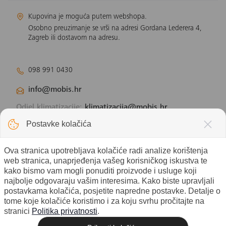
Kupovina je moguća putem webshopa.
Osobno preuzimanje se vrši na adresi Gordana Lederera 4,
Zagreb ili dostavom na adresu.
098 991 0430
info@mobis.hr
Odjel klimatizacije:
klimatizacija@mobis.hr
Odjel solarnih panela:
solar@mobis.hr
Postavke kolačića
Ova stranica upotrebljava kolačiće radi analize korištenja
web stranica, unaprjeđenja vašeg korisničkog iskustva te
kako bismo vam mogli ponuditi proizvode i usluge koji
najbolje odgovaraju vašim interesima. Kako biste upravljali
postavkama kolačića, posjetite napredne postavke. Detalje o
tome koje kolačiće koristimo i za koju svrhu pročitajte na
stranici
Politika privatnosti
.