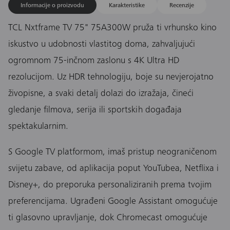
Informacije o proizvodu
Karakteristike
Recenzije
TCL Nxtframe TV 75" 75A300W pruža ti vrhunsko kino
iskustvo u udobnosti vlastitog doma, zahvaljujući
ogromnom 75-inčnom zaslonu s 4K Ultra HD
rezolucijom. Uz HDR tehnologiju, boje su nevjerojatno
živopisne, a svaki detalj dolazi do izražaja, čineći
gledanje filmova, serija ili sportskih događaja
spektakularnim.
S Google TV platformom, imaš pristup neograničenom
svijetu zabave, od aplikacija poput YouTubea, Netflixa i
Disney+, do preporuka personaliziranih prema tvojim
preferencijama. Ugrađeni Google Assistant omogućuje
ti glasovno upravljanje, dok Chromecast omogućuje