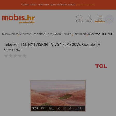
Čistimo zalihe i snizili smo cijene izložbenih artikala.
Pogledaj ponudu
Tražilica
Prijava
Košarica
Preskoči
Naslovnica
Televizori, monitori, projektori i audio
Televizori
Televizor, TCL NXT
na
sadržaj
Televizor, TCL NXTVISION TV 75" 75A300W, Google TV
Šifra: 172625