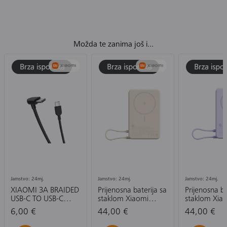
Možda te zanima još i...
Jamstvo: 24mj.
Jamstvo: 24mj.
Jamstvo: 24mj.
XIAOMI 3A BRAIDED
Prijenosna baterija sa
Prijenosna ba
USB-C TO USB-C
staklom Xiaomi
staklom Xia
CABLE (10CM)-
Magnetic Power
Magnetic P
6,00 €
44,00 €
44,00 €
KABEL
Bank 10000 mAh
Bank 10000
with Built-in Stand,
with Built-in