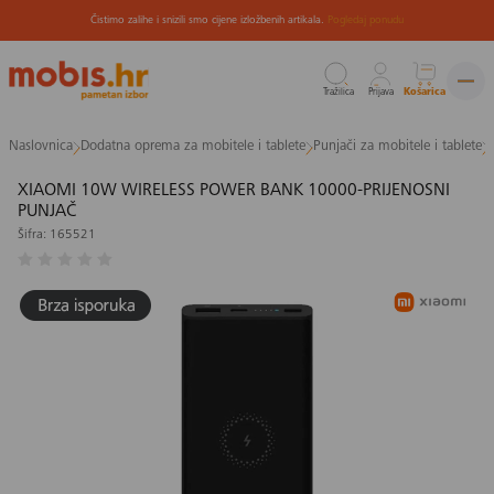
Čistimo zalihe i snizili smo cijene izložbenih artikala.
Pogledaj ponudu
Tražilica
Prijava
Košarica
Preskoči
Naslovnica
Dodatna oprema za mobitele i tablete
Punjači za mobitele i tablete
na
sadržaj
XIAOMI 10W WIRELESS POWER BANK 10000-PRIJENOSNI
PUNJAČ
Šifra: 165521