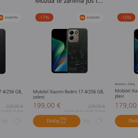
Možda te zanima još i...
-17
%
-10
%
Jamstvo: 24mj.
Mobitel Xi
7 4/256 GB,
Mobitel Xiaomi Redmi 17 4/256 GB,
plavi
zeleni
199,00 €
179,00
239,00 €
239,00 €
a u zadnjih 30 dana
Najniža cijena u zadnjih 30 dana
Dodaj
Dod