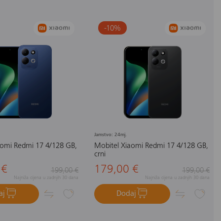
-10
%
Jamstvo: 24mj.
aomi Redmi 17 4/128 GB,
Mobitel Xiaomi Redmi 17 4/128 GB,
crni
 €
179,00 €
199,00 €
199,00 €
Najniža cijena u zadnjih 30 dana
Najniža cijena u zadnjih 30 dana
aj
Dodaj