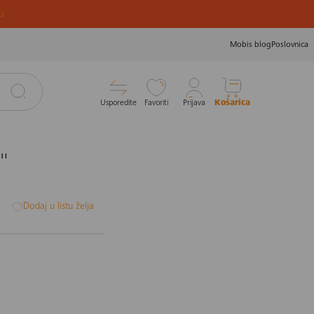
u
Mobis blog
Poslovnica
Usporedite
Favoriti
Prijava
Košarica
i
i
Dodaj u listu želja