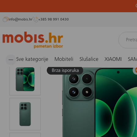
info@mobis.hr
+385 98 991 0430
Preskoči
Naslovnica
Mobiteli i fiksni telefoni
Smartphone
Mobitel Xiaomi 17 12/512GB, ze
na
sadržaj
Sve kategorije
Mobiteli
Slušalice
XIAOMI
SA