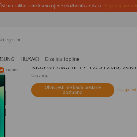
Čistimo zalihe i snizili smo cijene izložbenih artikala.
Pogledaj ponud
leni
MSUNG
HUAWEI
Dizalica topline
Mobitel Xiaomi 17 12/512GB, zelen
Šifra
175936
Obavijesti me kada postane
Uspored
dostupno