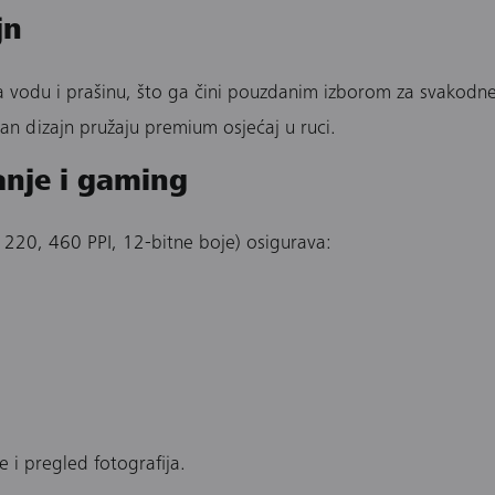
jn
na vodu i prašinu, što ga čini pouzdanim izborom za svakodn
n dizajn pružaju premium osjećaj u ruci.
anje i gaming
220, 460 PPI, 12-bitne boje) osigurava:
e i pregled fotografija.