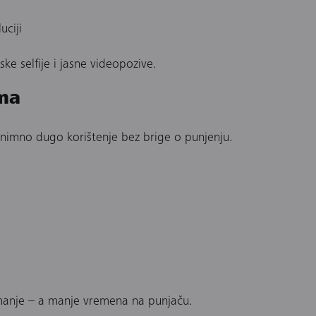
uciji
e selfije i jasne videopozive.
ima
nimno dugo korištenje bez brige o punjenju.
imanje – a manje vremena na punjaču.