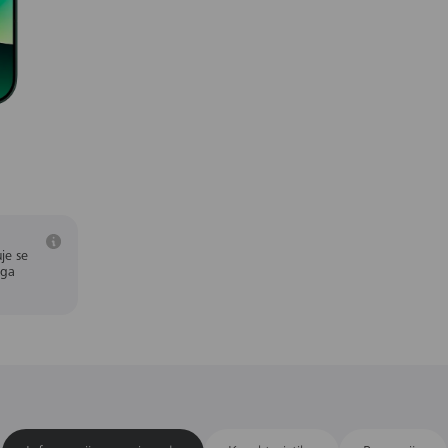
je se
aga