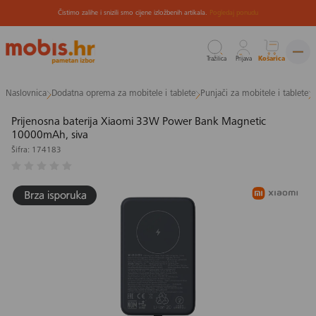
Čistimo zalihe i snizili smo cijene izložbenih artikala.
Pogledaj ponudu
Tražilica
Prijava
Košarica
Preskoči
Naslovnica
Dodatna oprema za mobitele i tablete
Punjači za mobitele i tablete
na
sadržaj
Prijenosna baterija Xiaomi 33W Power Bank Magnetic
10000mAh, siva
Šifra: 174183