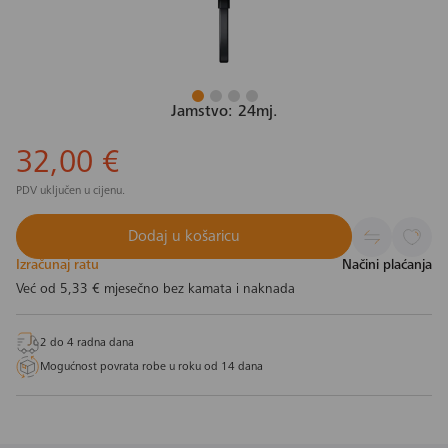
Jamstvo: 24mj.
32,00 €
PDV uključen u cijenu.
Dodaj u košaricu
Izračunaj ratu
Načini plaćanja
Već od
5,33 €
mjesečno bez kamata i naknada
2 do 4 radna dana
Mogućnost povrata robe u roku od 14 dana