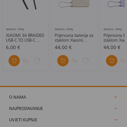
Jamstvo: 24mj.
Jamstvo: 24mj.
Jamstvo: 24mj.
XIAOMI 3A BRAIDED
Prijenosna baterija sa
Prijenosna ba
USB-C TO USB-C
staklom Xiaomi
staklom Xia
CABLE (10CM)-
Magnetic Power
Magnetic P
6,00 €
44,00 €
44,00 €
KABEL
Bank 10000 mAh
Bank 10000
with Built-in Stand,
with Built-in
ljubičasta, bež
ljubičasta
O NAMA
NAJPRODAVANIJE
UVJETI KUPNJE