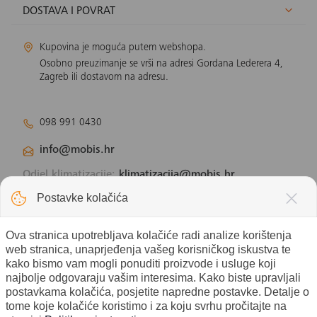
DOSTAVA I POVRAT
Kupovina je moguća putem webshopa.
Osobno preuzimanje se vrši na adresi Gordana Lederera 4,
Zagreb ili dostavom na adresu.
098 991 0430
info@mobis.hr
Odjel klimatizacije:
klimatizacija@mobis.hr
Odjel solarnih panela:
solar@mobis.hr
Postavke kolačića
Ova stranica upotrebljava kolačiće radi analize korištenja
web stranica, unaprjeđenja vašeg korisničkog iskustva te
kako bismo vam mogli ponuditi proizvode i usluge koji
najbolje odgovaraju vašim interesima. Kako biste upravljali
postavkama kolačića, posjetite napredne postavke. Detalje o
tome koje kolačiće koristimo i za koju svrhu pročitajte na