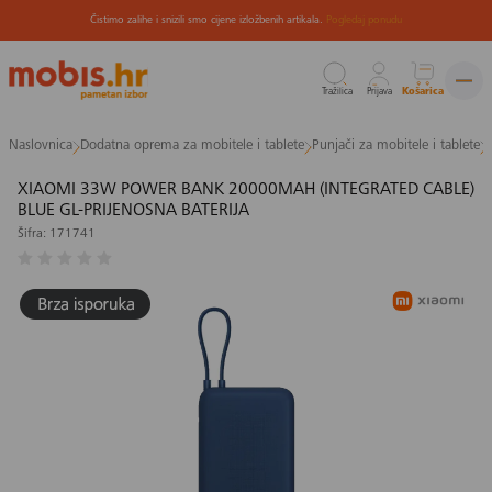
Čistimo zalihe i snizili smo cijene izložbenih artikala.
Pogledaj ponudu
Tražilica
Prijava
Košarica
Preskoči
Naslovnica
Dodatna oprema za mobitele i tablete
Punjači za mobitele i tablete
na
sadržaj
XIAOMI 33W POWER BANK 20000MAH (INTEGRATED CABLE)
BLUE GL-PRIJENOSNA BATERIJA
Šifra: 171741