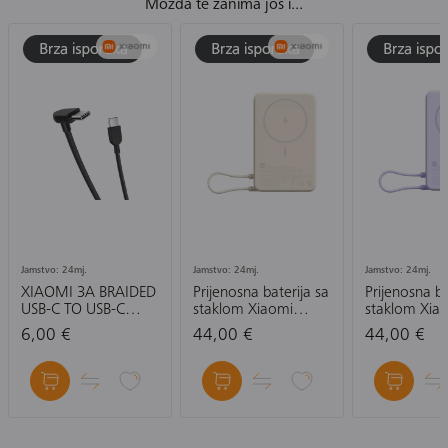
Možda te zanima još i...
Jamstvo: 24mj.
Jamstvo: 24mj.
Jamstvo: 24mj.
XIAOMI 3A BRAIDED
Prijenosna baterija sa
Prijenosna ba
USB-C TO USB-C
staklom Xiaomi
staklom Xia
CABLE (10CM)-
Magnetic Power
Magnetic P
6,00 €
44,00 €
44,00 €
KABEL
Bank 10000 mAh
Bank 10000
with Built-in Stand,
with Built-in
ljubičasta, bež
ljubičasta