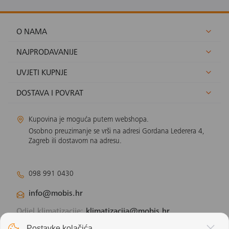
O NAMA
NAJPRODAVANIJE
UVJETI KUPNJE
DOSTAVA I POVRAT
Kupovina je moguća putem webshopa.
Osobno preuzimanje se vrši na adresi Gordana Lederera 4,
Zagreb ili dostavom na adresu.
098 991 0430
info@mobis.hr
Odjel klimatizacije:
klimatizacija@mobis.hr
Odjel solarnih panela:
solar@mobis.hr
Postavke kolačića