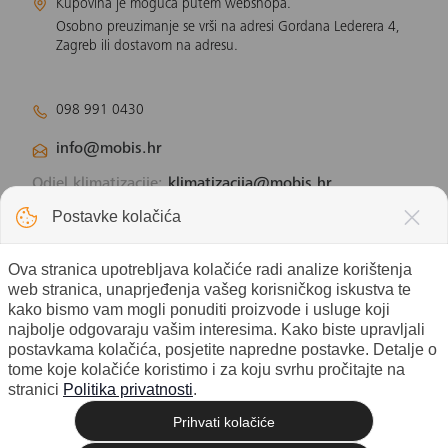
Kupovina je moguća putem webshopa.
Osobno preuzimanje se vrši na adresi Gordana Lederera 4,
Zagreb ili dostavom na adresu.
098 991 0430
info@mobis.hr
Odjel klimatizacije:
klimatizacija@mobis.hr
Odjel solarnih panela:
solar@mobis.hr
Postavke kolačića
Ova stranica upotrebljava kolačiće radi analize korištenja
web stranica, unaprjeđenja vašeg korisničkog iskustva te
kako bismo vam mogli ponuditi proizvode i usluge koji
najbolje odgovaraju vašim interesima. Kako biste upravljali
postavkama kolačića, posjetite napredne postavke. Detalje o
tome koje kolačiće koristimo i za koju svrhu pročitajte na
stranici
Politika privatnosti
.
Prihvati kolačiće
© 2026 Mobis electronic d.o.o. -