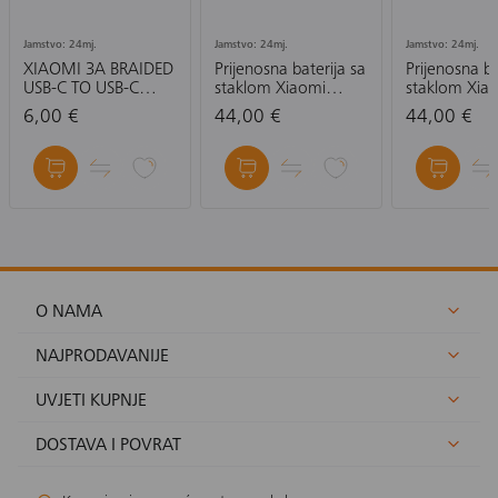
Jamstvo: 24mj.
Jamstvo: 24mj.
Jamstvo: 24mj.
XIAOMI 3A BRAIDED
Prijenosna baterija sa
Prijenosna ba
USB-C TO USB-C
staklom Xiaomi
staklom Xia
CABLE (10CM)-
Magnetic Power
Magnetic P
6,00 €
44,00 €
44,00 €
KABEL
Bank 10000 mAh
Bank 10000
with Built-in Stand,
with Built-in
ljubičasta, bež
ljubičasta
O NAMA
NAJPRODAVANIJE
UVJETI KUPNJE
DOSTAVA I POVRAT