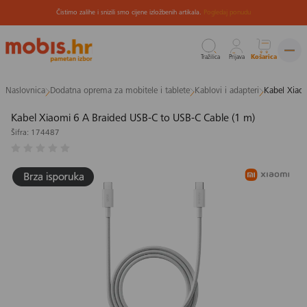
Čistimo zalihe i snizili smo cijene izložbenih artikala.
Pogledaj ponudu
Tražilica
Prijava
Košarica
Preskoči
Naslovnica
Dodatna oprema za mobitele i tablete
Kablovi i adapteri
Kabel Xiao
na
sadržaj
Kabel Xiaomi 6 A Braided USB-C to USB-C Cable (1 m)
Šifra: 174487