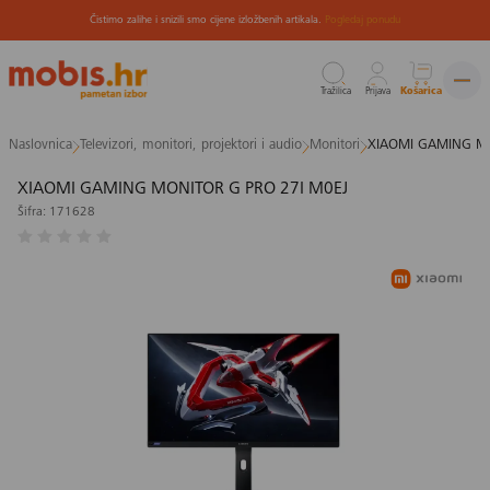
Čistimo zalihe i snizili smo cijene izložbenih artikala.
Pogledaj ponudu
Tražilica
Prijava
Košarica
Preskoči
Naslovnica
Televizori, monitori, projektori i audio
Monitori
XIAOMI GAMING MO
na
sadržaj
XIAOMI GAMING MONITOR G PRO 27I M0EJ
Šifra: 171628