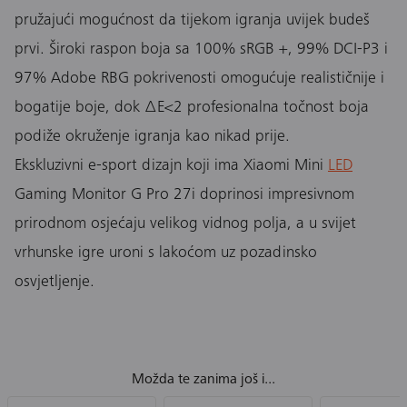
pružajući mogućnost da tijekom igranja uvijek budeš
prvi. Široki raspon boja sa 100% sRGB +, 99% DCI-P3 i
97% Adobe RBG pokrivenosti omogućuje realističnije i
bogatije boje, dok ∆E<2 profesionalna točnost boja
podiže okruženje igranja kao nikad prije.
Ekskluzivni e-sport dizajn koji ima Xiaomi Mini
LED
Gaming Monitor G Pro 27i doprinosi impresivnom
prirodnom osjećaju velikog vidnog polja, a u svijet
vrhunske igre uroni s lakoćom uz pozadinsko
osvjetljenje.
Možda te zanima još i...