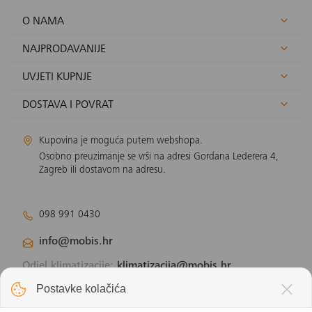
O NAMA
NAJPRODAVANIJE
UVJETI KUPNJE
DOSTAVA I POVRAT
Kupovina je moguća putem webshopa.
Osobno preuzimanje se vrši na adresi Gordana Lederera 4,
Zagreb ili dostavom na adresu.
098 991 0430
info@mobis.hr
Odjel klimatizacije:
klimatizacija@mobis.hr
Odjel solarnih panela:
solar@mobis.hr
Postavke kolačića