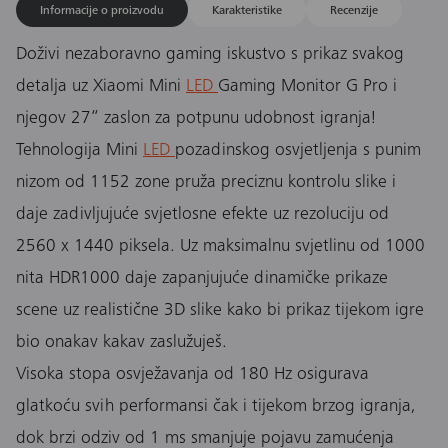
Informacije o proizvodu
Karakteristike
Recenzije
Doživi nezaboravno gaming iskustvo s prikaz svakog
detalja uz Xiaomi Mini
LED
Gaming Monitor G Pro i
njegov 27“ zaslon za potpunu udobnost igranja!
Tehnologija Mini
LED
pozadinskog osvjetljenja s punim
nizom od 1152 zone pruža preciznu kontrolu slike i
daje zadivljujuće svjetlosne efekte uz rezoluciju od
2560 x 1440 piksela. Uz maksimalnu svjetlinu od 1000
nita HDR1000 daje zapanjujuće dinamičke prikaze
scene uz realistične 3D slike kako bi prikaz tijekom igre
bio onakav kakav zaslužuješ.
Visoka stopa osvježavanja od 180 Hz osigurava
glatkoću svih performansi čak i tijekom brzog igranja,
dok brzi odziv od 1 ms smanjuje pojavu zamućenja