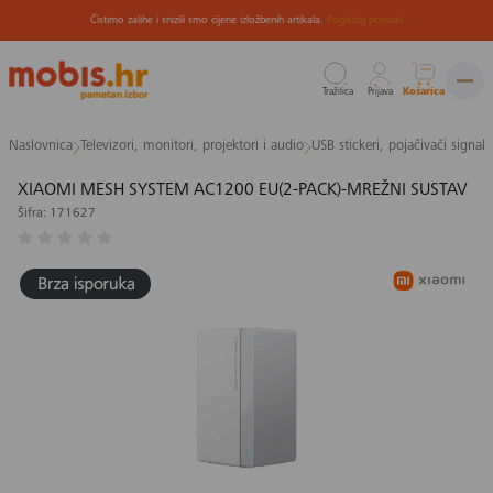
Čistimo zalihe i snizili smo cijene izložbenih artikala.
Pogledaj ponudu
Tražilica
Prijava
Košarica
Preskoči
Naslovnica
Televizori, monitori, projektori i audio
USB stickeri, pojačivači signala 
na
sadržaj
XIAOMI MESH SYSTEM AC1200 EU(2-PACK)-MREŽNI SUSTAV
Šifra: 171627