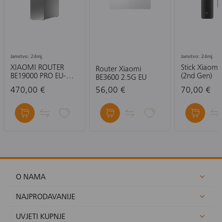
Jamstvo: 24mj.
Jamstvo: 24mj.
XIAOMI ROUTER
Stick Xiaomi
Router Xiaomi
BE19000 PRO EU-
(2nd Gen)
BE3600 2.5G EU
RUTER
470,00 €
56,00 €
70,00 €
O NAMA
NAJPRODAVANIJE
UVJETI KUPNJE