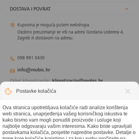
DOSTAVA I POVRAT
Kupovina je moguća putem webshopa.
Osobno preuzimanje se vrši na adresi Gordana Lederera 4,
Zagreb ili dostavom na adresu.
098 991 0430
info@mobis.hr
Odjel klimatizacije:
klimatizacija@mobis.hr
Odjel solarnih panela:
solar@mobis.hr
Postavke kolačića
Ova stranica upotrebljava kolačiće radi analize korištenja
web stranica, unaprjeđenja vašeg korisničkog iskustva te
kako bismo vam mogli ponuditi proizvode i usluge koji
najbolje odgovaraju vašim interesima. Kako biste upravljali
postavkama kolačića, posjetite napredne postavke. Detalje o
tome koje kolačiće koristimo i za koju svrhu pročitajte na