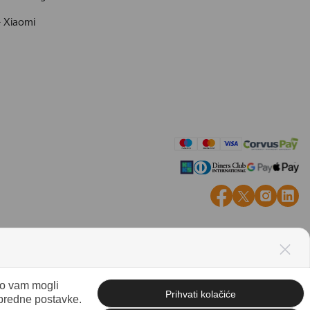
- Xiaomi
mo vam mogli
Prihvati kolačiće
apredne postavke.