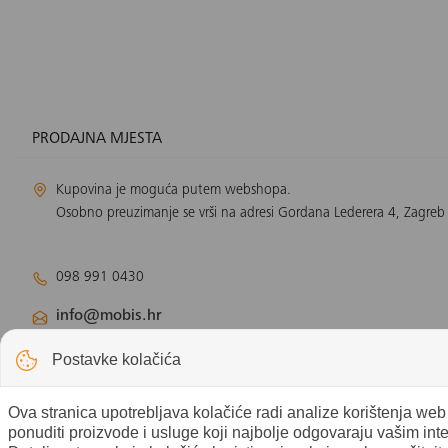
PRODAJNA MJESTA
Kupovina je moguća putem webshopa.
Osobno preuzimanje se vrši na adresi Gordana Lederera 4, Zagreb
098 991 0430
info@mobis.hr
Odjel klimatizacije:
klimatizacija@mobis.hr
Postavke kolačića
Odjel solarnih panela:
solar@mobis.hr
Ova stranica upotrebljava kolačiće radi analize korištenja we
ponuditi proizvode i usluge koji najbolje odgovaraju vašim int