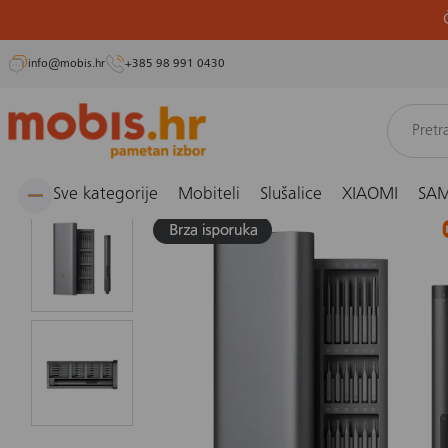
info@mobis.hr
+385 98 991 0430
Preskoči
Naslovnica
Smarthome, kućanski aparati i osobna njega
Smarthome i sigurnost
El
na
sadržaj
Sve kategorije
Mobiteli
Slušalice
XIAOMI
SA