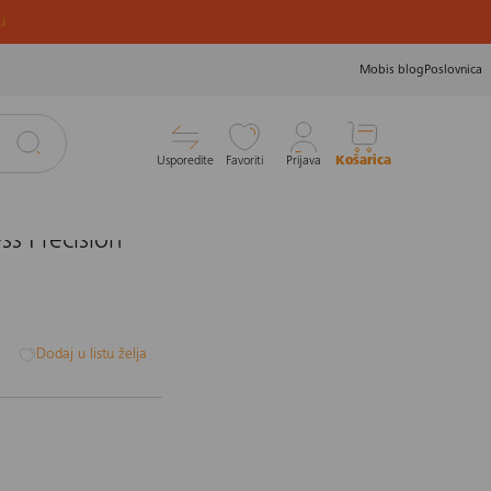
u
Mobis blog
Poslovnica
Usporedite
Favoriti
Prijava
Košarica
ss Precision
i
Dodaj u listu želja