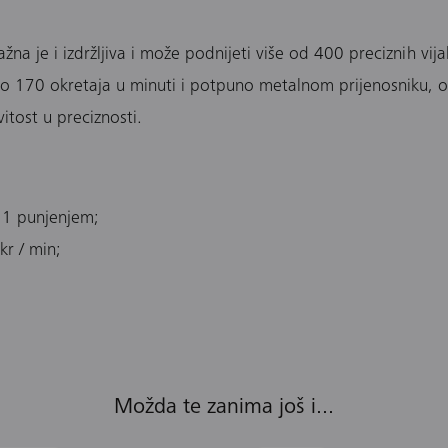
žna je i izdržljiva i može podnijeti više od 400 preciznih vi
70 okretaja u minuti i potpuno metalnom prijenosniku, odv
itost u preciznosti.
 1 punjenjem;
kr / min;
Možda te zanima još i...