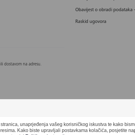
Obavijest o obradi podataka 
Raskid ugovora
 ili dostavom na adresu.
b stranica, unaprjeđenja vašeg korisničkog iskustva te kako bis
eresima. Kako biste upravljali postavkama kolačića, posjetite n