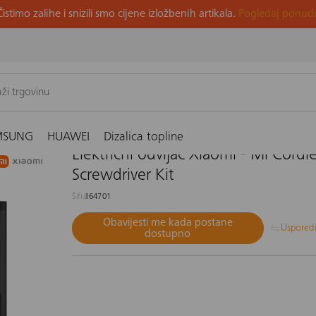
Čistimo zalihe i snizili smo cijene izložbenih artikala.
Pogledaj ponud
ektrični odvijač Xiaomi - Mi Cordless Precision Screwdriver Kit
MSUNG
HUAWEI
Dizalica topline
Električni odvijač Xiaomi - Mi Cordle
Screwdriver Kit
Šifra
164701
Obavijesti me kada postane
Uspored
dostupno