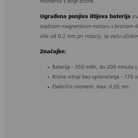
momenta s dvije brzine.
Ugrađena punjiva litijeva baterija
sna
snažnom magnetskom motoru s brzinom do 1
više od 0,2 mm pri rotaciji, za veću učinkov
Značajke:
Baterija - 350 mAh, do 200 minuta s
Brzina vrtnje bez opterećenja - 170 o
Električni moment: max. 0,05 nm.