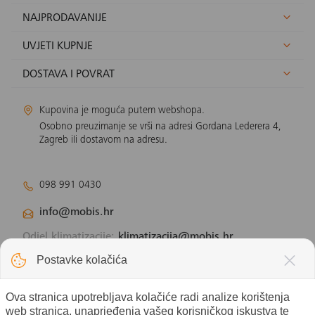
NAJPRODAVANIJE
UVJETI KUPNJE
DOSTAVA I POVRAT
Kupovina je moguća putem webshopa.
Osobno preuzimanje se vrši na adresi Gordana Lederera 4,
Zagreb ili dostavom na adresu.
098 991 0430
info@mobis.hr
Odjel klimatizacije:
klimatizacija@mobis.hr
Odjel solarnih panela:
solar@mobis.hr
Postavke kolačića
Ova stranica upotrebljava kolačiće radi analize korištenja
web stranica, unaprjeđenja vašeg korisničkog iskustva te