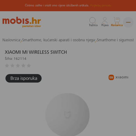
Čistimo zalihe i snizili smo cijene izložbenih artikala.
Pogledaj ponudu
Tražilica
Prijava
Košarica
Preskoči
Naslovnica
Smarthome, kućanski aparati i osobna njega
Smarthome i sigurnost
na
sadržaj
XIAOMI MI WIRELESS SWITCH
Šifra: 162114