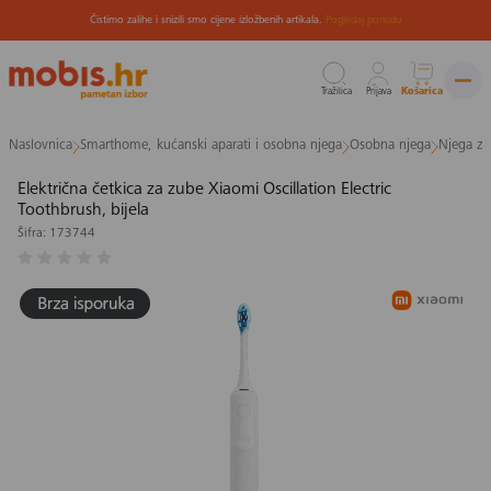
Čistimo zalihe i snizili smo cijene izložbenih artikala.
Pogledaj ponudu
Tražilica
Prijava
Košarica
Preskoči
Naslovnica
Smarthome, kućanski aparati i osobna njega
Osobna njega
Njega zu
na
sadržaj
Električna četkica za zube Xiaomi Oscillation Electric
Toothbrush, bijela
Šifra: 173744