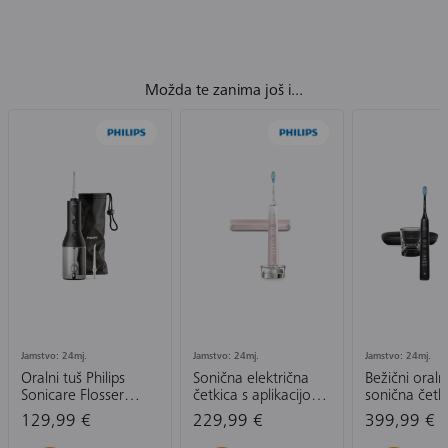
Možda te zanima još i...
Jamstvo: 24mj.
Jamstvo: 24mj.
Jamstvo: 24mj.
Oralni tuš Philips
Sonična električna
Bežični oraln
Sonicare Flosser
četkica s aplikacijom
sonična četk
3000 HX3826/33
Philips Sonicare
zube Philips
129,99 €
229,99 €
399,99 €
DiamondClean 9000
DiamondCle
HX9911/84
HX3886/43