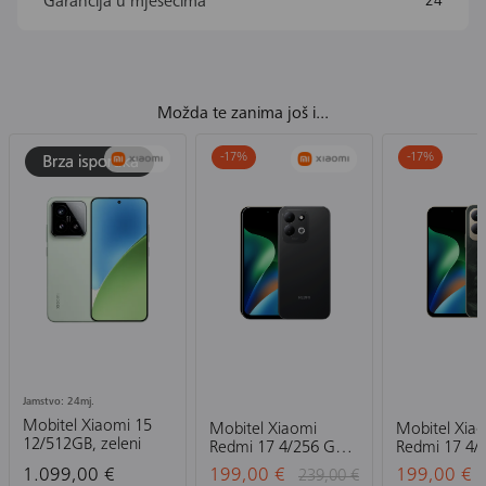
Garancija u mjesecima
24
Možda te zanima još i...
-17
%
-17
%
Jamstvo: 24mj.
Mobitel Xiaomi 15
Mobitel Xiaomi
Mobitel Xia
12/512GB, zeleni
Redmi 17 4/256 GB,
Redmi 17 4/
crni
zeleni
1.099,00 €
199,00 €
199,00 €
239,00 €