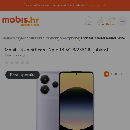
Čistimo zalihe i snizili smo cijene izložbenih artikala.
Pogledaj ponudu
Tražilica
Prijava
Košarica
Preskoči
Naslovnica
Mobiteli i fiksni telefoni
Smartphone
Mobitel Xiaomi Redmi Note 14 
na
sadržaj
Mobitel Xiaomi Redmi Note 14 5G 8/256GB, ljubičasti
Šifra: 172718