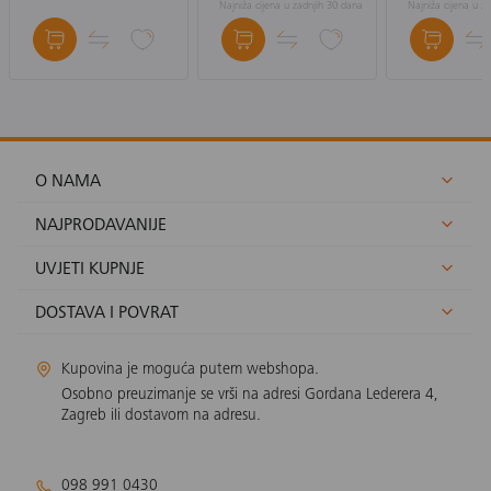
Najniža cijena u zadnjih 30 dana
Najniža cijena u z
O NAMA
NAJPRODAVANIJE
UVJETI KUPNJE
DOSTAVA I POVRAT
Kupovina je moguća putem webshopa.
Osobno preuzimanje se vrši na adresi Gordana Lederera 4,
Zagreb ili dostavom na adresu.
098 991 0430