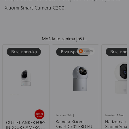
Xiaomi Smart Camera C200.
Možda te zanima još i...
Jamstvo: 24mj.
Jamstvo: 24mj.
Kamera Xiaomi
Nadzorna k
OUTLET-ANKER EUFY
Smart C701 PRO EU
Xiaomi Smar
INDOOR CAMERA 2K