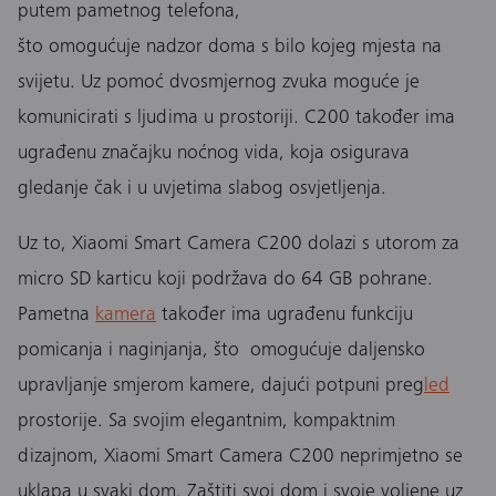
putem pametnog telefona,
što omogućuje nadzor doma s bilo kojeg mjesta na
svijetu. Uz pomoć dvosmjernog zvuka moguće je
komunicirati s ljudima u prostoriji. C200 također ima
ugrađenu značajku noćnog vida, koja osigurava
gledanje čak i u uvjetima slabog osvjetljenja.
Uz to, Xiaomi Smart Camera C200 dolazi s utorom za
micro SD karticu koji podržava do 64 GB pohrane.
Pametna
kamera
također ima ugrađenu funkciju
pomicanja i naginjanja, što omogućuje daljensko
upravljanje smjerom kamere, dajući potpuni preg
led
prostorije. Sa svojim elegantnim, kompaktnim
dizajnom, Xiaomi Smart Camera C200 neprimjetno se
uklapa u svaki dom. Zaštiti svoj dom i svoje voljene uz