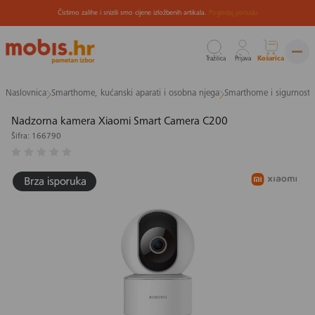
Čistimo zalihe i snizili smo cijene izložbenih artikala.
Pogledaj ponudu
Tražilica
Prijava
Košarica
Preskoči
Naslovnica
Smarthome, kućanski aparati i osobna njega
Smarthome i sigurnost
na
sadržaj
Nadzorna kamera Xiaomi Smart Camera C200
Šifra: 166790