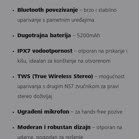
Bluetooth povezivanje
– brzo i stabilno
uparivanje s pametnim uređajima
Dugotrajna baterija
– 5200mAh
IPX7 vodootpornost
– otporan na prskanje i
kišu, idealan za korištenje na otvorenom
TWS (True Wireless Stereo)
– mogućnost
uparivanja s drugim NS7 zvučnikom za pravi
stereo doživljaj
Ugrađeni mikrofon
– za hands-free pozive
Moderan i robustan dizajn
– otporan na
udarce, pogodan za nošenje