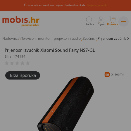
Čistimo zalihe i snizili smo cijene izložbenih artikala.
Pogledaj ponudu
Tražilica
Prijava
Košarica
Preskoči
Naslovnica
Televizori, monitori, projektori i audio
Zvučnici
Prijenosni zvučnik 
na
sadržaj
Prijenosni zvučnik Xiaomi Sound Party NS7-GL
Šifra: 174194