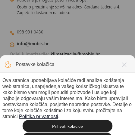
Kupovina je moguća putem webshopa.
Osobno preuzimanje se vrši na adresi Gordana Lederera 4,
Zagreb ili dostavom na adresu.
098 991 0430
info@mobis.hr
Odjel klimatizacije:
klimatizacija@mobis.hr
Odjel solarnih panela:
solar@mobis.hr
Postavke kolačića
Ova stranica upotrebljava kolačiće radi analize korištenja
web stranica, unaprjeđenja vašeg korisničkog iskustva te
kako bismo vam mogli ponuditi proizvode i usluge koji
najbolje odgovaraju vašim interesima. Kako biste upravljali
postavkama kolačića, posjetite napredne postavke. Detalje o
tome koje kolačiće koristimo i za koju svrhu pročitajte na
stranici
Politika privatnosti
.
Prihvati kolačiće
© 2026 Mobis electronic d.o.o. - Sva
Izrada web shopa