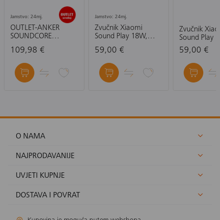
Jamstvo: 24mj.
Jamstvo: 24mj.
OUTLET-ANKER
Zvučnik Xiaomi
Zvučnik Xia
SOUNDCORE
Sound Play 18W,
Sound Play 1
MOTION X500:
ljubičasti
109,98 €
59,00 €
59,00 €
ROZA-ZVUČNIK
O NAMA
NAJPRODAVANIJE
UVJETI KUPNJE
DOSTAVA I POVRAT