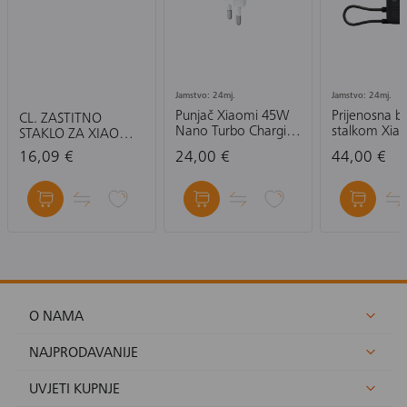
Jamstvo: 24mj.
Jamstvo: 24mj.
Punjač Xiaomi 45W
Prijenosna ba
CL. ZAŠTITNO
Nano Turbo Charging
stalkom Xia
STAKLO ZA XIAOMI
Power Adapter (2-
Magnetic P
12/12X
16,09 €
24,00 €
44,00 €
Port)
Bank 10000 
Built-in Stand
O NAMA
NAJPRODAVANIJE
UVJETI KUPNJE