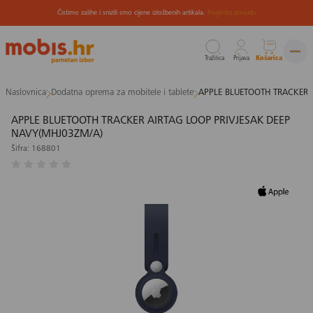
Čistimo zalihe i snizili smo cijene izložbenih artikala.
Pogledaj ponudu
Tražilica
Prijava
Košarica
Preskoči
Naslovnica
Dodatna oprema za mobitele i tablete
APPLE BLUETOOTH TRACKER 
na
sadržaj
APPLE BLUETOOTH TRACKER AIRTAG LOOP PRIVJESAK DEEP
NAVY(MHJ03ZM/A)
Šifra: 168801