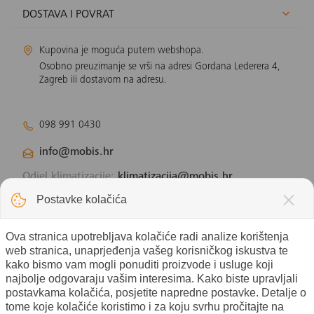
DOSTAVA I POVRAT
Kupovina je moguća putem webshopa.
Osobno preuzimanje se vrši na adresi Gordana Lederera 4,
Zagreb ili dostavom na adresu.
098 991 0430
info@mobis.hr
Odjel klimatizacije:
klimatizacija@mobis.hr
Odjel solarnih panela:
solar@mobis.hr
Postavke kolačića
Ova stranica upotrebljava kolačiće radi analize korištenja
web stranica, unaprjeđenja vašeg korisničkog iskustva te
kako bismo vam mogli ponuditi proizvode i usluge koji
najbolje odgovaraju vašim interesima. Kako biste upravljali
postavkama kolačića, posjetite napredne postavke. Detalje o
tome koje kolačiće koristimo i za koju svrhu pročitajte na