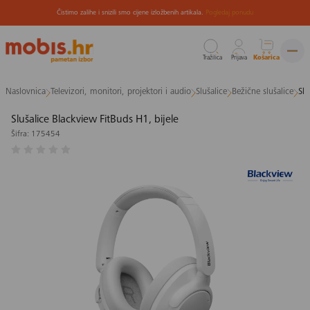
Čistimo zalihe i snizili smo cijene izložbenih artikala.
Pogledaj ponudu
Tražilica
Prijava
Košarica
Preskoči
Naslovnica
Televizori, monitori, projektori i audio
Slušalice
Bežične slušalice
Slu
na
sadržaj
Slušalice Blackview FitBuds H1, bijele
Šifra: 175454