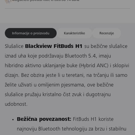
Mogućnost povrata robe u roku od 14 dana
Informacije o proizvodu
Karakteristike
Recenzije
Slušalice
Blackview FitBuds H1
su bežične slušalice
iznad uha koje podržavaju Bluetooth 5.4, imaju
hibridno aktivno uklanjanje buke (Hybrid ANC) i sklopivi
dizajn. Bez obzira jeste li u teretani, na trčanju ili samo
želite uživati u omiljenim pjesmama, ove bežične
slušalice pružaju kristalno čist zvuk i dugotrajnu
udobnost.
Bežična povezanost:
FitBuds H1 koriste
najnoviju Bluetooth tehnologiju za brzu i stabilnu