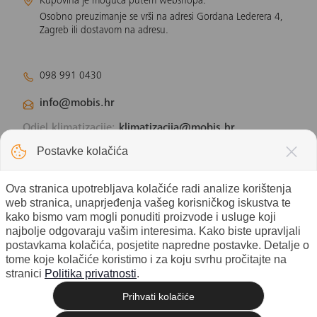
Kupovina je moguća putem webshopa.
Osobno preuzimanje se vrši na adresi Gordana Lederera 4,
Zagreb ili dostavom na adresu.
098 991 0430
info@mobis.hr
Odjel klimatizacije:
klimatizacija@mobis.hr
Odjel solarnih panela:
solar@mobis.hr
Postavke kolačića
Ova stranica upotrebljava kolačiće radi analize korištenja
web stranica, unaprjeđenja vašeg korisničkog iskustva te
kako bismo vam mogli ponuditi proizvode i usluge koji
najbolje odgovaraju vašim interesima. Kako biste upravljali
postavkama kolačića, posjetite napredne postavke. Detalje o
tome koje kolačiće koristimo i za koju svrhu pročitajte na
stranici
Politika privatnosti
.
Prihvati kolačiće
© 2026 Mobis electronic d.o.o. - Sva
Izrada web shopa