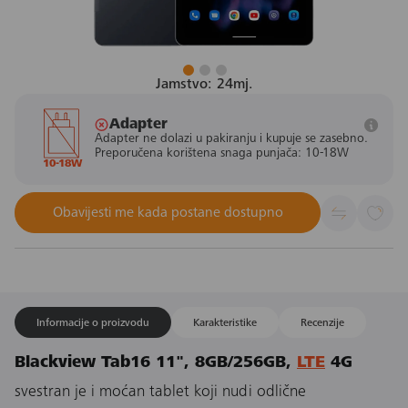
Jamstvo: 24mj.
Adapter
Adapter ne dolazi u pakiranju i kupuje se zasebno.
Preporučena korištena snaga punjača: 10-18W
10-18W
Obavijesti me kada postane dostupno
Informacije o proizvodu
Karakteristike
Recenzije
Blackview Tab16 11", 8GB/256GB,
LTE
4G
svestran je i moćan tablet koji nudi odlične