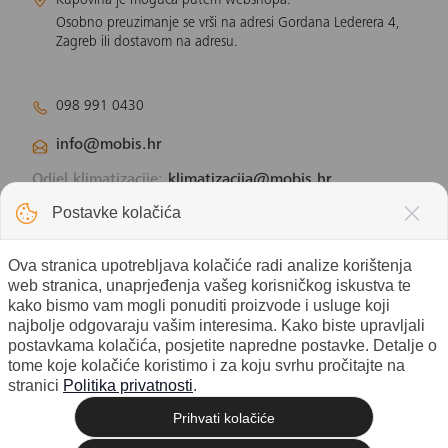
Kupovina je moguća putem webshopa.
Osobno preuzimanje se vrši na adresi Gordana Lederera 4,
Zagreb ili dostavom na adresu.
098 991 0430
info@mobis.hr
Odjel klimatizacije:
klimatizacija@mobis.hr
Odjel solarnih panela:
solar@mobis.hr
Postavke kolačića
Ova stranica upotrebljava kolačiće radi analize korištenja
web stranica, unaprjeđenja vašeg korisničkog iskustva te
kako bismo vam mogli ponuditi proizvode i usluge koji
najbolje odgovaraju vašim interesima. Kako biste upravljali
postavkama kolačića, posjetite napredne postavke. Detalje o
tome koje kolačiće koristimo i za koju svrhu pročitajte na
stranici
Politika privatnosti
.
Prihvati kolačiće
© 2026 Mobis electronic d.o.o. - Sva
Izrada web shopa