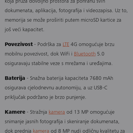
koja pruža dovoljno prostora za pohranu svih
dokumenata, aplikacija, fotografija i videozapisa. Uz to,
memorija se može proširiti putem microSD kartice za
još veći kapacitet.
Povezivost
- Podrška za
LTE
4G omogućuje brzu
mobilnu povezivost, dok WiFi i
Bluetooth
5.0
osiguravaju stabilne veze s mrežama i uređajima.
Baterija
- Snažna baterija kapaciteta 7680 mAh
osigurava cjelodnevnu autonomiju, a uz USB-C
priključak podržano je brzo punjenje.
Kamere
- Stražnja
kamera
od 13 MP omogućuje
snimanje jasnih fotografija i skeniranje dokumenata,
dok prednja
kamera
od 8 MP nudi odličnu kvalitetu za