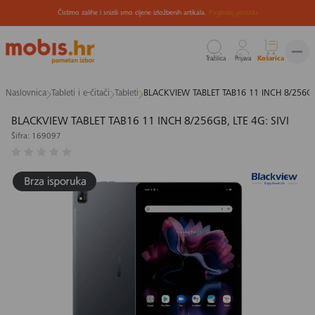
Čistimo zalihe i snizili smo cijene izložbenih artikala.
Pogledaj ponudu
Tražilica
Prijava
Košarica
Preskoči
Naslovnica
Tableti i e-čitači
Tableti
BLACKVIEW TABLET TAB16 11 INCH 8/256GB,
na
sadržaj
BLACKVIEW TABLET TAB16 11 INCH 8/256GB, LTE 4G: SIVI
Šifra: 169097