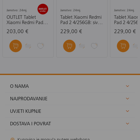
Jamstvo: 24mj.
Jamstvo: 24mj.
Jamstvo: 24mj.
OUTLET Tablet
Tablet Xiaomi Redmi
Tablet Xiao
Xiaomi Redmi Pad
Pad 2 4/256GB: sive
Pad 2 4/256
3/64, sivi
boje
zeleni
203,00 €
229,00 €
229,00 €
O NAMA
NAJPRODAVANIJE
UVJETI KUPNJE
DOSTAVA I POVRAT