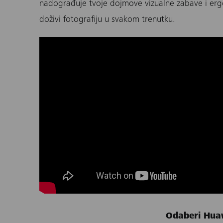
nadograđuje tvoje dojmove vizualne zabave i er
doživi fotografiju u svakom trenutku.
Odaberi Hua