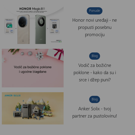
Ponude
Honor novi uređaji - ne
propusti posebnu
promociju
Blog
Vodič za božićne
poklone - kako da su i
srce i džep puni?
Blog
Anker Solix - tvoj
partner za pustolovinu!