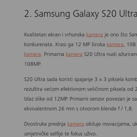
2. Samsung Galaxy S20 Ultr
Kvalitetan ekran i vrhunska
kamera
je ono što
Sam
konkurenata. Krasi ga 12 MP široka
kamera
, 108
kamera
. Primarna
kamera
S20 Ultra nudi ažuriranu
108MP.
S20 Ultra sada koristi spajanje 3 × 3 piksela komb
rezultira većom efektivnom veličinom piksela od 2
Izlaz slike od 12MP. Primarni senzor povezan je
ekvivalentnom 26 mm s otvorom blende f / 1,8.
Dvostruka prednja
kamera
obiluje inovacijama, uk
umjetničke selfije te fokus uživo.