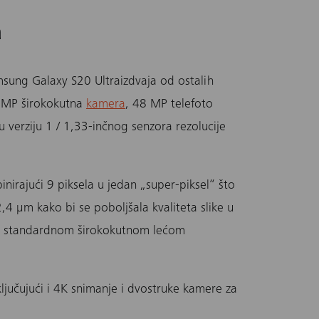
a
sung Galaxy S20 Ultra
izdvaja od ostalih
 MP širokokutna
kamera
, 48 MP telefoto
 verziju 1 / 1,33-inčnog senzora rezolucije
inirajući 9 piksela u jedan „super-piksel“ što
,4 μm kako bi se poboljšala kvaliteta slike u
 sa standardnom širokokutnom lećom
ljučujući i 4K snimanje i dvostruke kamere za