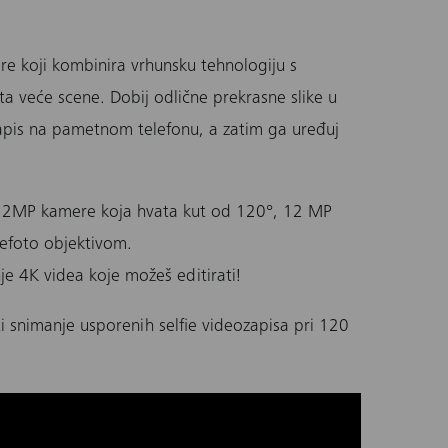
ere koji kombinira vrhunsku tehnologiju s
a veće scene. Dobij odlične prekrasne slike u
ozapis na pametnom telefonu, a zatim ga uređuj
e 12MP kamere koja hvata kut od 120°, 12 MP
lefoto objektivom.
 4K videa koje možeš editirati!
snimanje usporenih selfie videozapisa pri 120