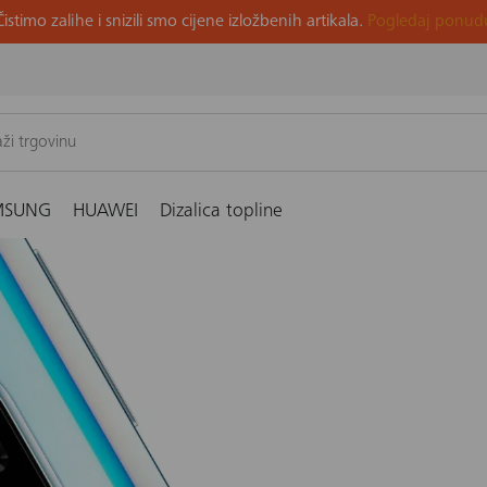
Čistimo zalihe i snizili smo cijene izložbenih artikala.
Pogledaj ponud
MSUNG
HUAWEI
Dizalica topline