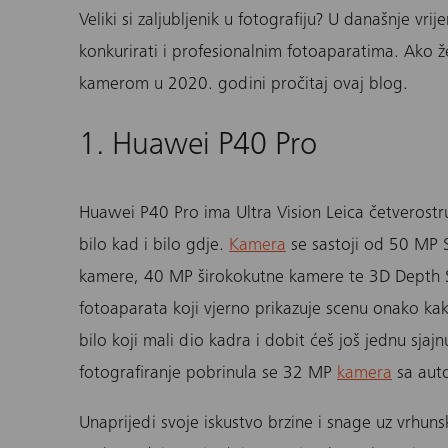
Veliki si zaljubljenik u fotografiju? U današnje v
konkurirati i profesionalnim fotoaparatima. Ako žel
kamerom u 2020. godini pročitaj ovaj blog.
1. Huawei P40 Pro
Huawei P40 Pro
ima Ultra Vision Leica četverostr
bilo kad i bilo gdje.
Kamera
se sastoji od 50 MP 
kamere, 40 MP širokokutne kamere te 3D Depth Se
fotoaparata koji vjerno prikazuje scenu onako kak
bilo koji mali dio kadra i dobit ćeš još jednu sjaj
fotografiranje pobrinula se 32 MP
kamera
sa aut
Unaprijedi svoje iskustvo brzine i snage uz vrhunsk