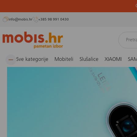
info@mobis.hr
+385 98 991 0430
Preskoči
Naslovnica
Blog
Mobiteli s najboljim kamerama u 2020. godini
na
sadržaj
Sve kategorije
Mobiteli
Slušalice
XIAOMI
SA