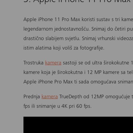
Apple iPhone 11 Pro Max
koristi sustav s tri kam
legendarnom jednostavnošću. Snimaj do četiri put
drastično slabijem svjetlu. Snimaj vrhunski vide
istim alatima koji voliš za fotografije.
Trostruka
kamera
sastoji se od ultra širokokutn
kamere koja je širokokutna i 12 MP kamere sa te
Apple iPhone Pro Max ti sada omogućava snimanje
Prednja
kamera
TrueDepth od 12MP omogućuje ti 
fps ili snimanje u 4K pri 60 fps.