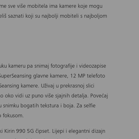
rijeme sve više mobitela ima kamere koje mogu
iš saznati koji su najbolji mobiteli s najboljom
uku kameru pa snimaj fotografije i videozapise
SuperSeansing glavne kamere, 12 MP telefoto
ansing kamere. Uživaj u prekrasnoj slici
o oko vidi uz puno više sjajnih detalja. Povećaj
nu snimku bogatih tekstura i boja. Za selfie
o fokusom.
i Kirin 990 5G čipset. Lijepi i elegantni dizajn