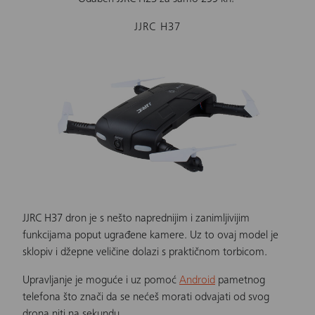
JJRC H37
JJRC H37
dron je s nešto naprednijim i zanimljivijim
funkcijama poput ugrađene kamere. Uz to ovaj model je
sklopiv i džepne veličine dolazi s praktičnom torbicom.
Upravljanje je moguće i uz pomoć
Android
pametnog
telefona što znači da se nećeš morati odvajati od svog
drona niti na sekundu.