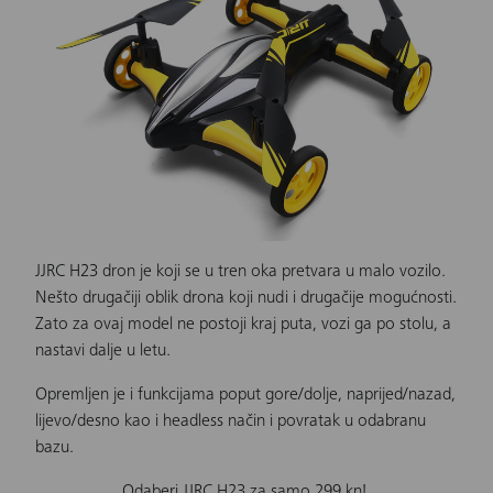
JJRC H23
dron je koji se u tren oka pretvara u malo vozilo.
Nešto drugačiji oblik drona koji nudi i drugačije mogućnosti.
Zato za
ovaj model
ne postoji kraj puta, vozi ga po stolu, a
nastavi dalje u letu.
Opremljen je i funkcijama poput gore/dolje, naprijed/nazad,
lijevo/desno kao i headless način i povratak u odabranu
bazu.
Odaberi JJRC H23 za samo 299 kn!