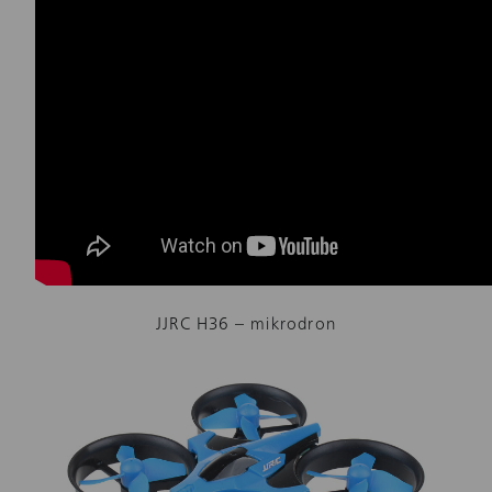
JJRC H36 – mikrodron