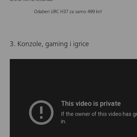
Odaberi JJRC H37 za samo 499 kn!
3. Konzole, gaming i igrice