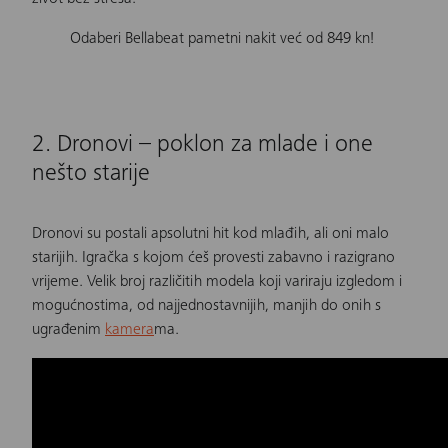
Odaberi Bellabeat pametni nakit već od 849 kn!
2. Dronovi – poklon za mlade i one
nešto starije
Dronovi su postali apsolutni hit kod mlađih, ali oni malo
starijih. Igračka s kojom ćeš provesti zabavno i razigrano
vrijeme. Velik broj različitih modela koji variraju izgledom i
mogućnostima, od najjednostavnijih, manjih do onih s
ugrađenim
kamera
ma.