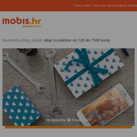
Čistimo zalihe i snizili smo cijene izložbenih artikal
Preskoči
Naslovnica
Blog
Savjeti
Ideje za poklone od 120 do 1500 kuna!
na
sadržaj