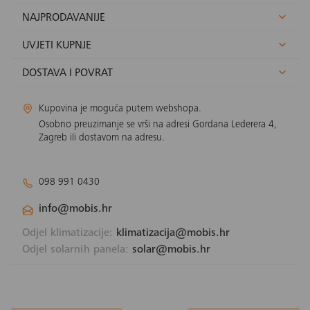
NAJPRODAVANIJE
UVJETI KUPNJE
DOSTAVA I POVRAT
Kupovina je moguća putem webshopa.
Osobno preuzimanje se vrši na adresi Gordana Lederera 4,
Zagreb ili dostavom na adresu.
098 991 0430
info@mobis.hr
Odjel klimatizacije:
klimatizacija@mobis.hr
Odjel solarnih panela:
solar@mobis.hr