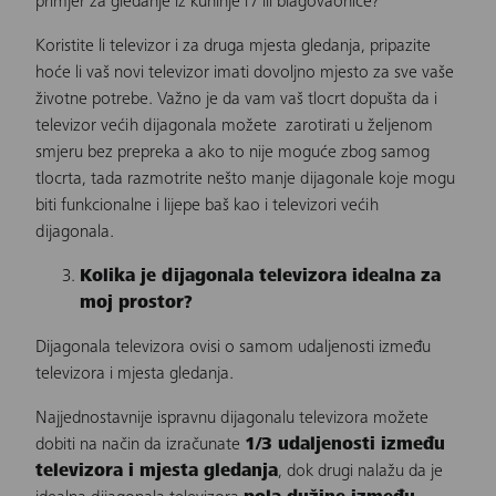
primjer za gledanje iz kuhinje i / ili blagovaonice?
Koristite li televizor i za druga mjesta gledanja, pripazite
hoće li vaš novi televizor imati dovoljno mjesto za sve vaše
životne potrebe. Važno je da vam vaš tlocrt dopušta da i
televizor većih dijagonala možete zarotirati u željenom
smjeru bez prepreka a ako to nije moguće zbog samog
tlocrta, tada razmotrite nešto manje dijagonale koje mogu
biti funkcionalne i lijepe baš kao i televizori većih
dijagonala.
Kolika je dijagonala televizora idealna za
moj prostor?
Dijagonala televizora ovisi o samom udaljenosti između
televizora i mjesta gledanja.
Najjednostavnije ispravnu dijagonalu televizora možete
dobiti na način da izračunate
1/3 udaljenosti između
televizora i mjesta gledanja
, dok drugi nalažu da je