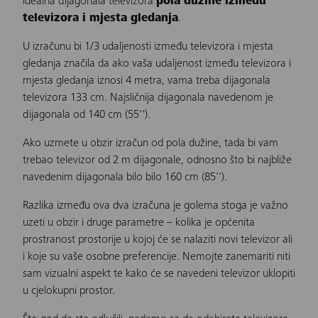
idealna dijagonala televizora
pola dužine između
televizora i mjesta gledanja
.
U izračunu bi 1/3 udaljenosti između televizora i mjesta
gledanja značila da ako vaša udaljenost između televizora i
mjesta gledanja iznosi 4 metra, vama treba dijagonala
televizora 133 cm. Najsličnija dijagonala navedenom je
dijagonala
od 140 cm (55'').
Ako uzmete u obzir izračun od pola dužine, tada bi vam
trebao televizor od 2 m dijagonale, odnosno što bi najbliže
navedenim dijagonala bilo bilo
160 cm (85'')
.
Razlika između ova dva izračuna je golema stoga je važno
uzeti u obzir i druge parametre – kolika je općenita
prostranost prostorije u kojoj će se nalaziti novi televizor ali
i koje su vaše osobne preferencije. Nemojte zanemariti niti
sam vizualni aspekt te kako će se navedeni televizor uklopiti
u cjelokupni prostor.