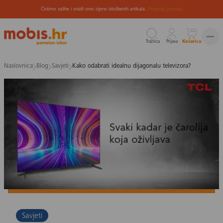
Čistimo zalihe i snizili smo cijene izložbenih artikala.
Pogledaj ponudu
Tražilica
Prijava
Košarica
Preskoči
Naslovnica
Blog
Savjeti
Kako odabrati idealnu dijagonalu televizora?
na
sadržaj
Savjeti