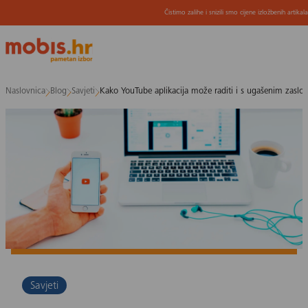
Čistimo zalihe i snizili smo cijene izložbenih artikal
Preskoči
Naslovnica
Blog
Savjeti
Kako YouTube aplikacija može raditi i s ugašenim zasl
na
sadržaj
Savjeti