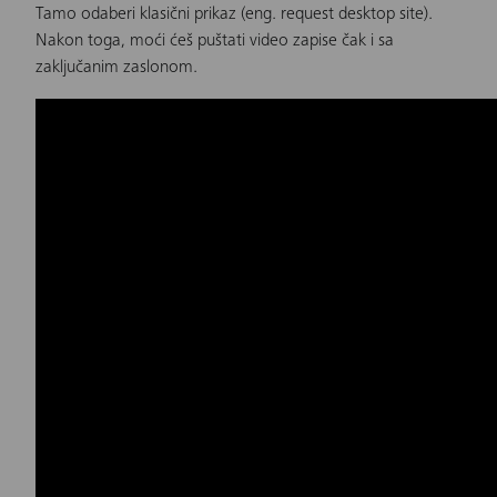
Tamo odaberi klasični prikaz (eng. request desktop site).
Nakon toga, moći ćeš puštati video zapise čak i sa
zaključanim zaslonom.