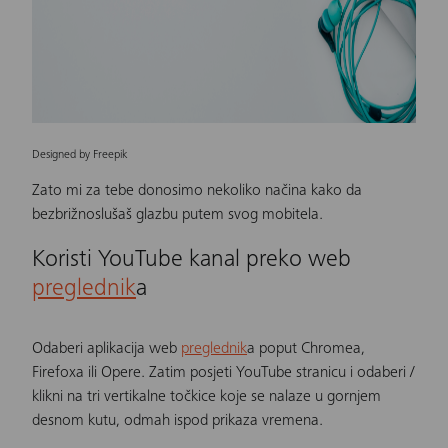
Designed by Freepik
Zato mi za tebe donosimo nekoliko načina kako da
bezbrižno
slušaš glazbu putem svog mobitela
.
Koristi YouTube kanal preko web
preglednik
a
Odaberi aplikacija web
preglednik
a poput Chromea,
Firefoxa ili Opere. Zatim posjeti YouTube stranicu i odaberi /
klikni na tri vertikalne točkice koje se nalaze u gornjem
desnom kutu, odmah ispod prikaza vremena.