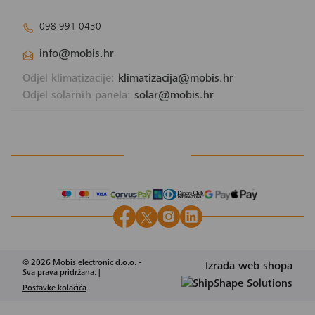
098 991 0430
info@mobis.hr
Odjel klimatizacije:
klimatizacija@mobis.hr
Odjel solarnih panela:
solar@mobis.hr
© 2026 Mobis electronic d.o.o. -
Izrada web shopa
Sva prava pridržana. |
Postavke kolačića