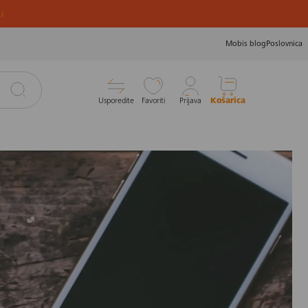
u
Mobis blog
Poslovnica
Usporedite
Favoriti
Prijava
Košarica