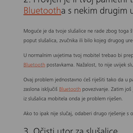
2. Provjeri je li tvoj pametn
Bluetooth
a s nekim drugim 
Moguće je da tvoje
slušalice
ne rade zbog toga š
poput slušalica, zvučnika ili bilo kojeg drugog ur
U normalnim uvjetima tvoj mobitel trebao bi prep
Bluetooth
postavkama. Nažalost, to nije uvijek sl
Ovaj problem jednostavno ćeš riješiti tako da u 
zaslona isključiš
Bluetooth
povezivanje. Zatim još j
iz slušalica mobitela onda je problem riješen.
Ako to ipak nije slučaj, odaberi drugo rješenje s o
3. Očisti utor za slušalice