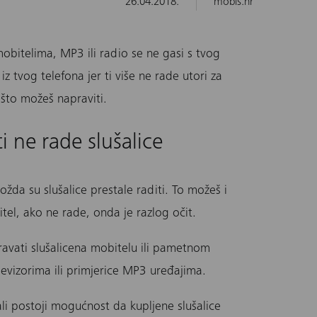
26.04.2018.
mobis.hr
bitelima, MP3 ili radio se ne gasi s tvog
z tvog telefona jer ti više ne rade utori za
 što možeš napraviti.
ti ne rade slušalice
ožda su slušalice prestale raditi. To možeš i
itel, ako ne rade, onda je razlog očit.
ravati
slušalice
na mobitelu ili pametnom
levizorima ili primjerice MP3 uređajima.
 ali postoji mogućnost da kupljene slušalice