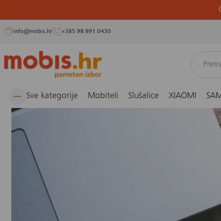
info@mobis.hr
+385 98 991 0430
Preskoči
Naslovnica
Blog
Savjeti
Što napraviti ako ti ne rade utori za slušalice? Saznaj sve 
na
sadržaj
Sve kategorije
Mobiteli
Slušalice
XIAOMI
SA