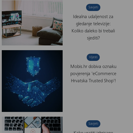
Savjeti
Idealna udaljenost za
gledanje televizije:
Koliko daleko bi trebali
sjediti?
Vijesti
Mobis.hr dobiva oznaku
povjerenja 'eCommerce
Hrvatska Trusted Shop'!
Savjeti