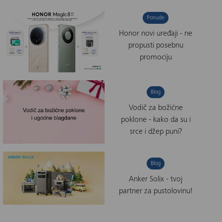
Ponude
Honor novi uređaji - ne
propusti posebnu
promociju
Blog
Vodič za božićne
poklone - kako da su i
srce i džep puni?
Blog
Anker Solix - tvoj
partner za pustolovinu!