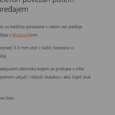
i telefon povezan putem
uređajem
to su bežično povezane s nekim od uređaja
eđaja s
Bluetooth
om.
oznati 3.5 mm utor i raditi neovisno o
učaj.
padajućem izborniku kojem se pristupa s vrha
ednom uključi i isključi
slušalice
i ako čuješ zvuk
ve liste.