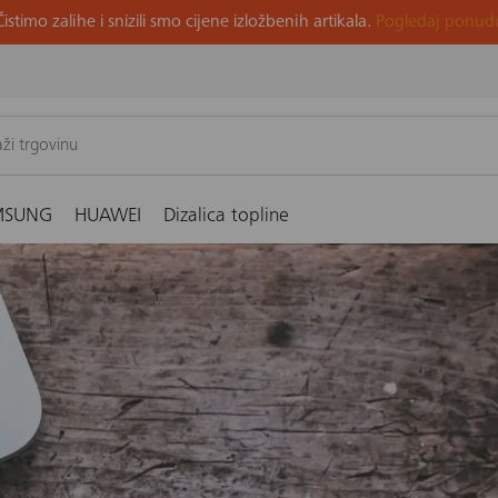
Čistimo zalihe i snizili smo cijene izložbenih artikala.
Pogledaj ponud
u 5 jednostavnih koraka.
MSUNG
HUAWEI
Dizalica topline