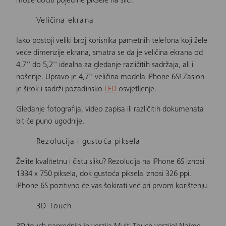
može uočiti pojedine piksele na slici.
Veličina ekrana
Iako postoji veliki broj korisnika pametnih telefona koji žele
veće dimenzije ekrana, smatra se da je veličina ekrana od
4,7'' do 5,2'' idealna za gledanje različitih sadržaja, ali i
nošenje. Upravo je 4,7'' veličina modela iPhone 6S! Zaslon
je širok i sadrži pozadinsko
LED
osvjetljenje.
Gledanje fotografija, video zapisa ili različitih dokumenata
bit će puno ugodnije.
Rezolucija i gustoća piksela
Želite kvalitetnu i čistu sliku? Rezolucija na iPhone 6S iznosi
1334 x 750 piksela, dok gustoća piksela iznosi 326 ppi.
iPhone 6S pozitivno će vas šokirati već pri prvom korištenju.
3D Touch