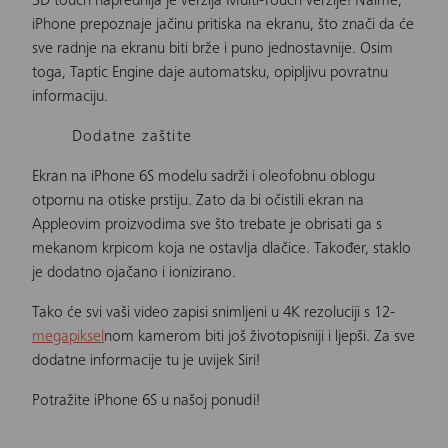
3D touch naprednija je verzija Multi-Touch verzije! Naime,
iPhone prepoznaje jačinu pritiska na ekranu, što znači da će
sve radnje na ekranu biti brže i puno jednostavnije. Osim
toga, Taptic Engine daje automatsku, opipljivu povratnu
informaciju.
Dodatne zaštite
Ekran na iPhone 6S modelu sadrži i oleofobnu oblogu
otpornu na otiske prstiju. Zato da bi očistili ekran na
Appleovim proizvodima sve što trebate je obrisati ga s
mekanom krpicom koja ne ostavlja dlačice. Također, staklo
je dodatno ojačano i ionizirano.
Tako će svi vaši video zapisi snimljeni u 4K rezoluciji s 12-
megapiksel
nom kamerom biti još životopisniji i ljepši. Za sve
dodatne informacije tu je uvijek Siri!
Potražite iPhone 6S u našoj ponudi!