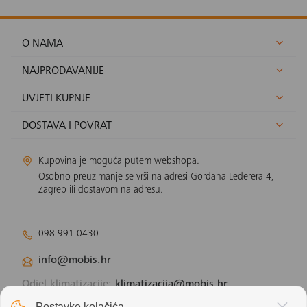
O NAMA
NAJPRODAVANIJE
UVJETI KUPNJE
DOSTAVA I POVRAT
Kupovina je moguća putem webshopa.
Osobno preuzimanje se vrši na adresi Gordana Lederera 4,
Zagreb ili dostavom na adresu.
098 991 0430
info@mobis.hr
Odjel klimatizacije:
klimatizacija@mobis.hr
Odjel solarnih panela:
solar@mobis.hr
Postavke kolačića