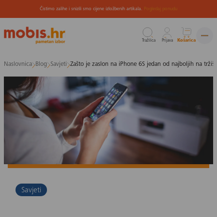
Čistimo zalihe i snizili smo cijene izložbenih artikala.
Pogledaj ponudu
Tražilica
Prijava
Košarica
Preskoči
Naslovnica
Blog
Savjeti
Zašto je zaslon na iPhone 6S jedan od najboljih na tržiš
na
sadržaj
Savjeti