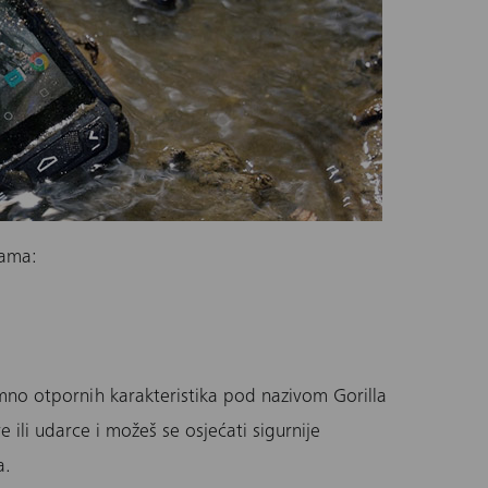
jama:
imno otpornih karakteristika pod nazivom Gorilla
 ili udarce i možeš se osjećati sigurnije
a.