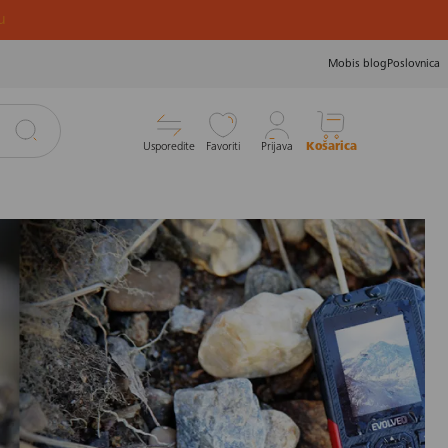
u
Mobis blog
Poslovnica
Usporedite
Favoriti
Prijava
Košarica