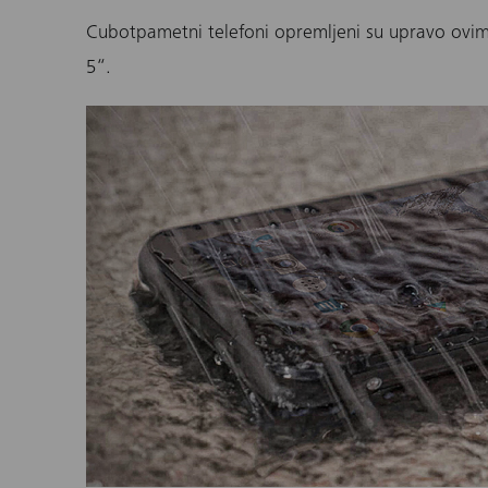
Cubot
pametni telefoni opremljeni su upravo ovim s
5“.