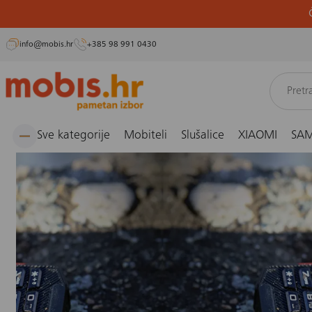
info@mobis.hr
+385 98 991 0430
Preskoči
Naslovnica
Blog
Savjeti
Što su to otporni mobiteli?
na
sadržaj
Sve kategorije
Mobiteli
Slušalice
XIAOMI
SA