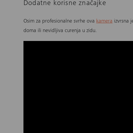
Dodatne korisne značajke
Osim za profesionalne svrhe ova
kamera
izvrsna j
doma ili nevidljiva curenja u zidu.