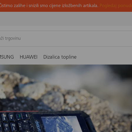
Čistimo zalihe i snizili smo cijene izložbenih artikala.
Pogledaj ponud
MSUNG
HUAWEI
Dizalica topline