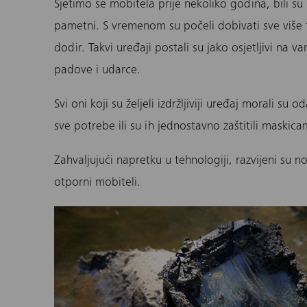
Sjetimo se mobitela prije nekoliko godina, bili su
pametni. S vremenom su počeli dobivati sve više f
dodir. Takvi uređaji postali su jako osjetljivi na v
padove i udarce.
Svi oni koji su željeli izdržljiviji uređaj morali su 
sve potrebe ili su ih jednostavno zaštitili maskic
Zahvaljujući napretku u tehnologiji, razvijeni su n
otporni mobiteli.