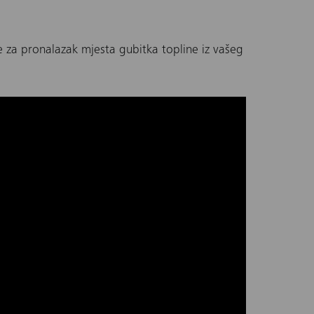
e za pronalazak mjesta gubitka topline iz vašeg