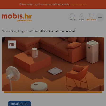
Čistimo zalihe i snizili smo cijene izložbenih artikala.
Pogledaj ponudu
Tražilica
Prijava
Košarica
Preskoči
Naslovnica
Blog
Smarthome
Xiaomi smarthome novosti
na
sadržaj
Smarthome