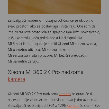
Zahvaljujući modernom dizajnu odlično će se uklopiti u
svaki prostor, lako se postavljaju i instaliraju. Obzirom da
ima tri različita protokola za spajanje ima brže povezivanje,
lakšu kontrolu, veću pokrivenost i jači signal. Na
Mi Smart Hub
moguće je spojiti
Xiaomi Mi senzor svjetla
,
Mi pametnu utičnicu
,
Mi senzor pokreta
,
Mi senzor za vrata i prozore
,
Mi bežični prekidač
ili
Mi pametnu žarulju
.
Xiaomi Mi 360 2K Pro nadzorna
kamera
Xiaomi Mi 360 2K Pro nadzorna
kamera
osigurat će ti
najkvalitetnije videosnimke neovisno o vanjskim uvjetima.
Zahvaljujući rezoluciji od 2304 x 1296
kamera
će snimiti sve