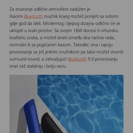
Za stvaranje odlične atmosfere zadužen je
Xiaomi
Bluetooth
zvučnik
kojeg možeš ponijeti sa sobom
gdje god da ideš. Modernog i lijepog dizajna odlično će se
uklopiti u svaki prostor. Sa svojim 16W donosi ti vrhunsku
kvalitetu zvuka, a možeš birati između dva načina rada,
normalni ili sa pojačanim basom. Također, ima i opciju
povezivanja sa još jednim zvučnikom pa tako možeš stvoriti
surround sound, a zahvaljujući
Bluetooth
5.0 povezivanju
imat ćeš stabilniju i bolju vezu.