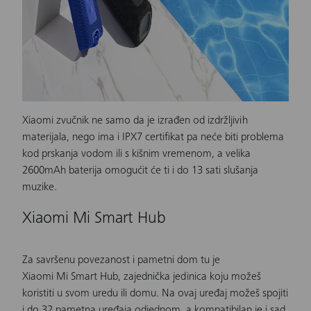
Xiaomi zvučnik
ne samo da je izrađen od izdržljivih
materijala, nego ima i IPX7 certifikat pa neće biti problema
kod prskanja vodom ili s kišnim vremenom, a velika
2600mAh baterija omogućit će ti i do 13 sati slušanja
muzike.
Xiaomi Mi Smart Hub
Za savršenu povezanost i pametni dom tu je
Xiaomi Mi Smart Hub,
zajednička jedinica koju možeš
koristiti u svom uredu ili domu. Na ovaj
uređaj
možeš spojiti
i do 32 pametna uređaja odjednom, a kompatibilan je i sad