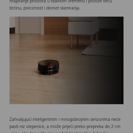
mapiranje prostora u realnom vremenu i postiže veću
brzinu, preciznost i domet skeniranja.
Zahvaljujući inteligentnim i mnogobrojnim senzorima neće
pasti niz stepenice, a može prijeći preko prepreka do 2 cm