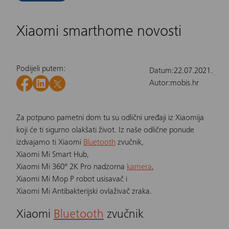
Xiaomi smarthome novosti
Podijeli putem:
Datum:
22.07.2021.
Autor:
mobis.hr
Za potpuno pametni dom tu su odlični uređaji iz Xiaomija
koji će ti sigurno olakšati život. Iz naše odlične ponude
izdvajamo ti
Xiaomi
Bluetooth
zvučnik
,
Xiaomi Mi Smart Hub
,
Xiaomi Mi 360° 2K Pro nadzorna
kamera
,
Xiaomi Mi Mop P robot usisavač
i
Xiaomi Mi Antibakterijski ovlaživač zraka
.
Xiaomi
Bluetooth
zvučnik