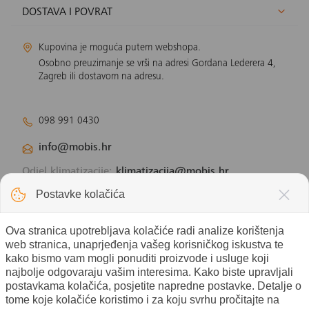
DOSTAVA I POVRAT
Kupovina je moguća putem webshopa.
Osobno preuzimanje se vrši na adresi Gordana Lederera 4,
Zagreb ili dostavom na adresu.
098 991 0430
info@mobis.hr
Odjel klimatizacije:
klimatizacija@mobis.hr
Odjel solarnih panela:
solar@mobis.hr
Postavke kolačića
Ova stranica upotrebljava kolačiće radi analize korištenja
web stranica, unaprjeđenja vašeg korisničkog iskustva te
kako bismo vam mogli ponuditi proizvode i usluge koji
najbolje odgovaraju vašim interesima. Kako biste upravljali
postavkama kolačića, posjetite napredne postavke. Detalje o
tome koje kolačiće koristimo i za koju svrhu pročitajte na