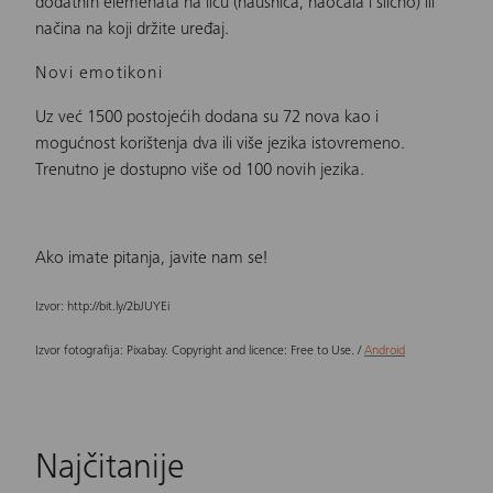
dodatnih elemenata na licu (naušnica, naočala i slično) ili
načina na koji držite uređaj.
Novi emotikoni
Uz već 1500 postojećih dodana su 72 nova kao i
mogućnost korištenja dva ili više jezika istovremeno.
Trenutno je dostupno više od 100 novih jezika.
Ako imate pitanja, javite nam se!
Izvor: http://bit.ly/2bJUYEi
Izvor fotografija: Pixabay. Copyright and licence: Free to Use. /
Android
Najčitanije