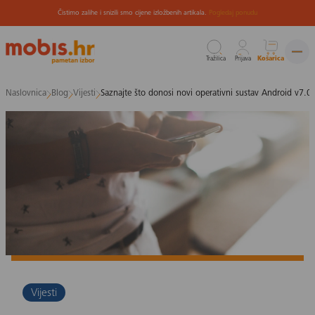
Čistimo zalihe i snizili smo cijene izložbenih artikala.
Pogledaj ponudu
Tražilica
Prijava
Košarica
Preskoči
Naslovnica
Blog
Vijesti
Saznajte što donosi novi operativni sustav Android v7.
na
sadržaj
Vijesti