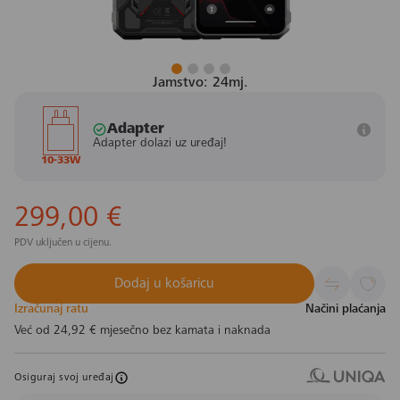
Jamstvo: 24mj.
Adapter
Adapter dolazi uz uređaj!
10-33W
299,00 €
PDV uključen u cijenu.
Dodaj u košaricu
Izračunaj ratu
Načini plaćanja
Već od
24,92 €
mjesečno bez kamata i naknada
Osiguraj svoj uređaj