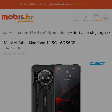
Čistimo zalihe i snizili smo cijene izložbenih artikala.
Pogledaj ponudu
Tražilica
Prijava
Košarica
Preskoči
Naslovnica
Mobiteli i fiksni telefoni
Smartphone
Mobitel Cubot KingKong 11 
na
sadržaj
Mobitel Cubot KingKong 11 5G 16/256GB
Šifra: 175103