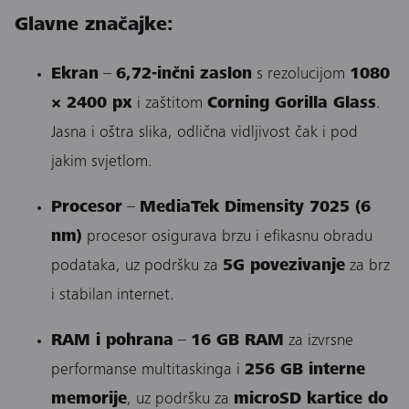
Glavne značajke:
Ekran
–
6,72-inčni zaslon
s rezolucijom
1080
× 2400 px
i zaštitom
Corning Gorilla Glass
.
Jasna i oštra slika, odlična vidljivost čak i pod
jakim svjetlom.
Procesor
–
MediaTek Dimensity 7025 (6
nm)
procesor osigurava brzu i efikasnu obradu
podataka, uz podršku za
5G povezivanje
za brz
i stabilan internet.
RAM i pohrana
–
16 GB RAM
za izvrsne
performanse multitaskinga i
256 GB interne
memorije
, uz podršku za
microSD kartice do