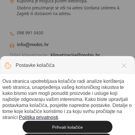
Kupovina je moguća putem webshopa.
Osobno preuzimanje se vrši na adresi Gordana Lederera 4,
Zagreb ili dostavom na adresu.
098 991 0430
info@mobis.hr
Odjel klimatizacije:
klimatizacija@mobis.hr
Odjel solarnih panela:
solar@mobis.hr
Postavke kolačića
Ova stranica upotrebljava kolačiće radi analize korištenja
web stranica, unaprjeđenja vašeg korisničkog iskustva te
kako bismo vam mogli ponuditi proizvode i usluge koji
najbolje odgovaraju vašim interesima. Kako biste upravljali
postavkama kolačića, posjetite napredne postavke. Detalje o
tome koje kolačiće koristimo i za koju svrhu pročitajte na
stranici
Politika privatnosti
.
Prihvati kolačiće
© 2026 Mobis electronic d.o.o. - Sva