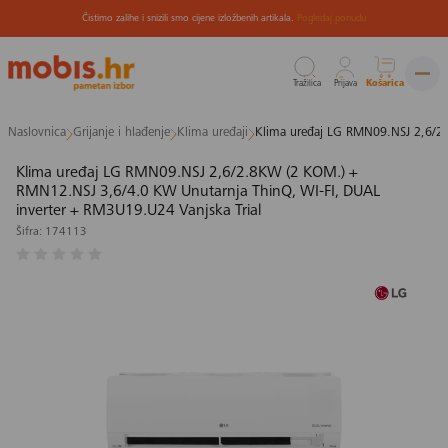
Čistimo zalihe i snizili smo cijene izložbenih artikala.
Pogledaj ponudu
Tražilica
Prijava
Košarica
Preskoči
Naslovnica
Grijanje i hlađenje
Klima uređaji
Klima uređaj LG RMN09.NSJ 2,6/2.
na
sadržaj
Klima uređaj LG RMN09.NSJ 2,6/2.8KW (2 KOM.) +
RMN12.NSJ 3,6/4.0 KW Unutarnja ThinQ, WI-FI, DUAL
inverter + RM3U19.U24 Vanjska Trial
Šifra: 174113