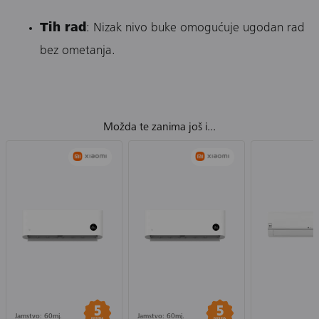
Tih rad
: Nizak nivo buke omogućuje ugodan rad
bez ometanja.
Možda te zanima još i...
Jamstvo: 60mj.
Jamstvo: 60mj.