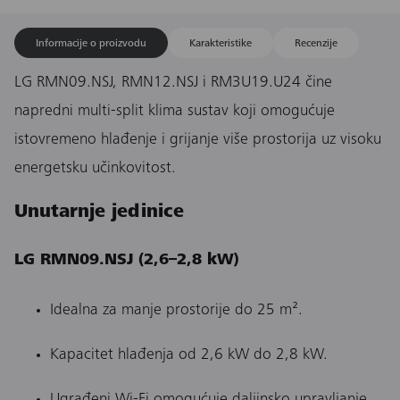
Informacije o proizvodu
Karakteristike
Recenzije
LG RMN09.NSJ, RMN12.NSJ i RM3U19.U24 čine
napredni multi-split klima sustav koji omogućuje
istovremeno hlađenje i grijanje više prostorija uz visoku
energetsku učinkovitost.
Unutarnje jedinice
LG RMN09.NSJ (2,6–2,8 kW)
Idealna za manje prostorije do 25 m².
Kapacitet hlađenja od 2,6 kW do 2,8 kW.
Ugrađeni Wi-Fi omogućuje daljinsko upravljanje