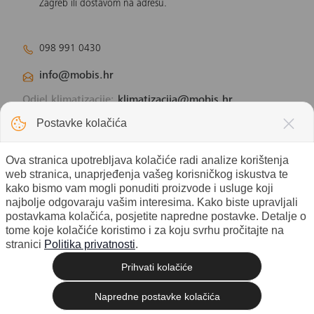
Zagreb ili dostavom na adresu.
098 991 0430
info@mobis.hr
Odjel klimatizacije:
klimatizacija@mobis.hr
Odjel solarnih panela:
solar@mobis.hr
Postavke kolačića
Ova stranica upotrebljava kolačiće radi analize korištenja
web stranica, unaprjeđenja vašeg korisničkog iskustva te
kako bismo vam mogli ponuditi proizvode i usluge koji
najbolje odgovaraju vašim interesima. Kako biste upravljali
postavkama kolačića, posjetite napredne postavke. Detalje o
tome koje kolačiće koristimo i za koju svrhu pročitajte na
stranici
Politika privatnosti
.
Prihvati kolačiće
© 2026 Mobis electronic d.o.o. - Sva
Izrada web shopa
prava pridržana. |
Napredne postavke kolačića
Postavke kolačića