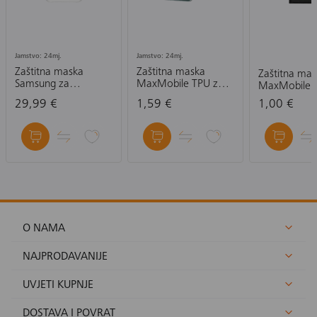
Jamstvo: 24mj.
Jamstvo: 24mj.
Zaštitna maska
Zaštitna maska
Zaštitna ma
Samsung za
MaxMobile TPU za
MaxMobile 
Samsung Galaxy S25
Honor 90 Ultra Slim,
Xiaomi Redm
29,99 €
1,59 €
1,00 €
FE, prozirna
prozirna
14 5G Slim, 
O NAMA
NAJPRODAVANIJE
UVJETI KUPNJE
DOSTAVA I POVRAT