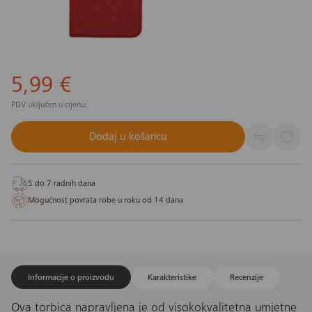
5,99 €
PDV uključen u cijenu.
Dodaj u košaricu
5 do 7 radnih dana
Mogućnost povrata robe u roku od 14 dana
Informacije o proizvodu
Karakteristike
Recenzije
Ova torbica napravljena je od visokokvalitetna umjetne