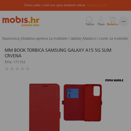
Čistimo zalihe i snizili smo cijene izložbenih artikala.
Pogledaj ponudu
Tražilica
Prijava
Košarica
Preskoči
Naslovnica
Dodatna oprema za mobitele i tablete
Maskice i coveri za mobitele
na
sadržaj
MM BOOK TORBICA SAMSUNG GALAXY A15 5G SLIM
CRVENA
Šifra: 171152