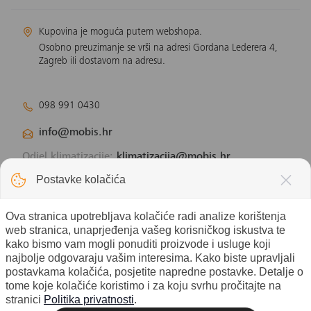
Kupovina je moguća putem webshopa.
Osobno preuzimanje se vrši na adresi Gordana Lederera 4,
Zagreb ili dostavom na adresu.
098 991 0430
info@mobis.hr
Odjel klimatizacije:
klimatizacija@mobis.hr
Odjel solarnih panela:
solar@mobis.hr
Postavke kolačića
Ova stranica upotrebljava kolačiće radi analize korištenja
web stranica, unaprjeđenja vašeg korisničkog iskustva te
kako bismo vam mogli ponuditi proizvode i usluge koji
najbolje odgovaraju vašim interesima. Kako biste upravljali
postavkama kolačića, posjetite napredne postavke. Detalje o
tome koje kolačiće koristimo i za koju svrhu pročitajte na
stranici
Politika privatnosti
.