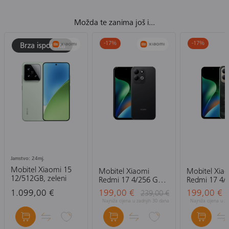
Možda te zanima još i...
-17
%
-17
%
Jamstvo: 24mj.
Mobitel Xiaomi 15
Mobitel Xiaomi
Mobitel Xia
12/512GB, zeleni
Redmi 17 4/256 GB,
Redmi 17 4/
crni
zeleni
1.099,00 €
199,00 €
199,00 €
239,00 €
Najniža cijena u zadnjih 30 dana
Najniža cijena u z