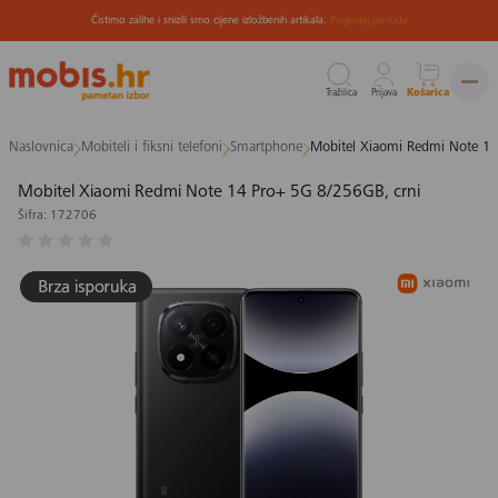
Čistimo zalihe i snizili smo cijene izložbenih artikala.
Pogledaj ponudu
Tražilica
Prijava
Košarica
Preskoči
Naslovnica
Mobiteli i fiksni telefoni
Smartphone
Mobitel Xiaomi Redmi Note 14
na
sadržaj
Mobitel Xiaomi Redmi Note 14 Pro+ 5G 8/256GB, crni
Šifra: 172706