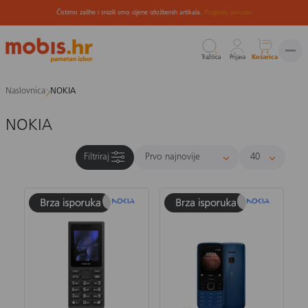
Čistimo zalihe i snizili smo cijene izložbenih artikala.
Pogledaj ponudu
Tražilica
Prijava
Košarica
Preskoči
Naslovnica
NOKIA
na
sadržaj
NOKIA
Filtriraj