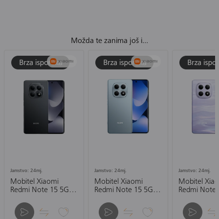
Možda te zanima još i...
Jamstvo: 24mj.
Jamstvo: 24mj.
Jamstvo: 24mj.
Mobitel Xiaomi
Mobitel Xiaomi
Mobitel Xia
Redmi Note 15 5G
Redmi Note 15 5G
Redmi Note 
8/256GB, crni
8/256GB, plavi
8/256GB, ljub