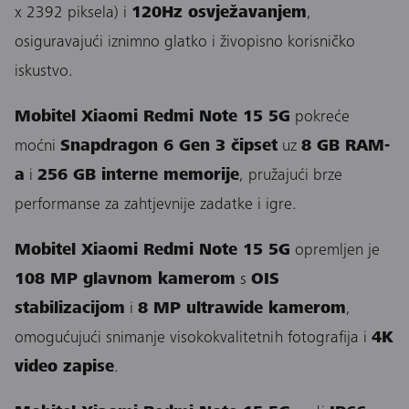
x 2392 piksela) i
120Hz osvježavanjem
,
osiguravajući iznimno glatko i živopisno korisničko
iskustvo.
Mobitel Xiaomi Redmi Note 15 5G
pokreće
moćni
Snapdragon 6 Gen 3 čipset
uz
8 GB RAM-
a
i
256 GB interne memorije
, pružajući brze
performanse za zahtjevnije zadatke i igre.
Mobitel Xiaomi Redmi Note 15 5G
opremljen je
108 MP glavnom kamerom
s
OIS
stabilizacijom
i
8 MP ultrawide kamerom
,
omogućujući snimanje visokokvalitetnih fotografija i
4K
video zapise
.