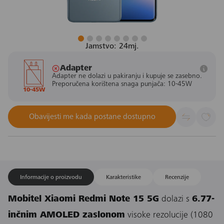
Jamstvo: 24mj.
Adapter
Adapter ne dolazi u pakiranju i kupuje se zasebno.
Preporučena korištena snaga punjača: 10-45W
10-45W
Obavijesti me kada postane dostupno
Informacije o proizvodu
Karakteristike
Recenzije
Mobitel Xiaomi Redmi Note 15 5G
dolazi s
6.77-
inčnim AMOLED zaslonom
visoke rezolucije (1080