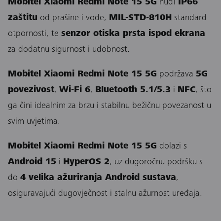
Mobitel Xiaomi Redmi Note 15 5G
nudi
IP66
zaštitu
od prašine i vode,
MIL-STD-810H
standard
otpornosti, te
senzor otiska prsta ispod ekrana
za dodatnu sigurnost i udobnost.
Mobitel Xiaomi Redmi Note 15 5G
podržava
5G
povezivost
,
Wi-Fi 6
,
Bluetooth 5.1/5.3
i
NFC
, što
ga čini idealnim za brzu i stabilnu bežičnu povezanost u
svim uvjetima.
Mobitel Xiaomi Redmi Note 15 5G
dolazi s
Android 15
i
HyperOS 2
, uz dugoročnu podršku s
do
4 velika ažuriranja Android sustava
,
osiguravajući dugovječnost i stalnu ažurnost uređaja.