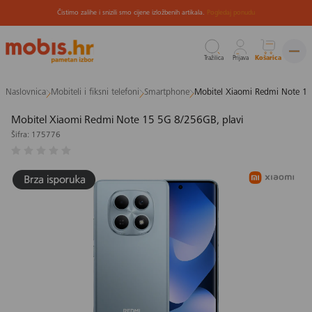
Čistimo zalihe i snizili smo cijene izložbenih artikala.
Pogledaj ponudu
Tražilica
Prijava
Košarica
Preskoči
Naslovnica
Mobiteli i fiksni telefoni
Smartphone
Mobitel Xiaomi Redmi Note 15
na
sadržaj
Mobitel Xiaomi Redmi Note 15 5G 8/256GB, plavi
Šifra: 175776