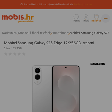
Čistimo zalihe i snizili smo cijene izložbenih artikala.
Pogledaj ponudu
Tražilica
Prijava
Košarica
Preskoči
Naslovnica
Mobiteli i fiksni telefoni
Smartphone
Mobitel Samsung Galaxy S25 E
na
sadržaj
Mobitel Samsung Galaxy S25 Edge 12/256GB, srebrni
Šifra: 174758