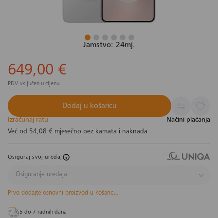
Jamstvo: 24mj.
649,00 €
PDV uključen u cijenu.
Dodaj u košaricu
Izračunaj ratu
Načini plaćanja
Već od
54,08 €
mjesečno bez kamata i naknada
Osiguraj svoj uređaj
Osiguranje uređaja
Prvo dodajte osnovni proizvod u košaricu.
5 do 7 radnih dana