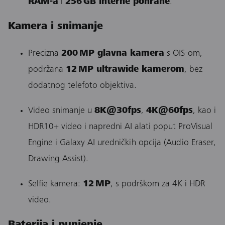
RAM-a
i
256 GB interne pohrane
.
Kamera i snimanje
Precizna
200 MP glavna kamera
s OIS-om,
podržana
12 MP ultrawide kamerom
, bez
dodatnog telefoto objektiva.
Video snimanje u
8K@30fps
,
4K@60fps
, kao i
HDR10+ video i napredni AI alati poput ProVisual
Engine i Galaxy AI uredničkih opcija (Audio Eraser,
Drawing Assist).
Selfie kamera:
12 MP
, s podrškom za 4K i HDR
video.