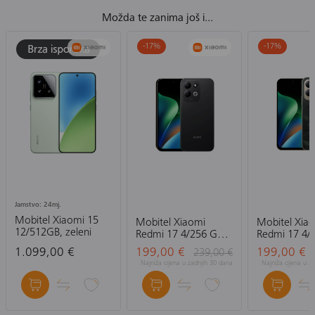
Možda te zanima još i...
-17
%
-17
%
Jamstvo: 24mj.
Mobitel Xiaomi 15
Mobitel Xiaomi
Mobitel Xia
12/512GB, zeleni
Redmi 17 4/256 GB,
Redmi 17 4/
crni
zeleni
1.099,00 €
199,00 €
199,00 €
239,00 €
Najniža cijena u zadnjih 30 dana
Najniža cijena u z