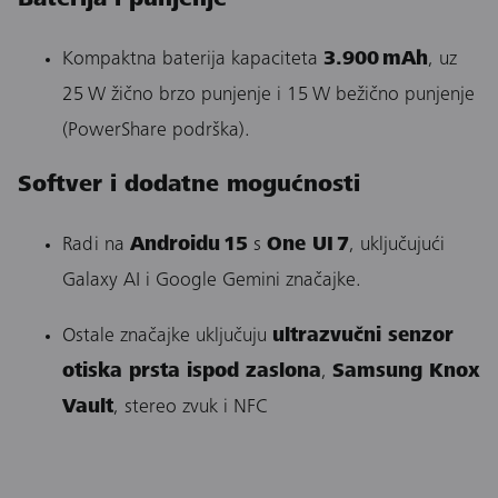
Baterija i punjenje
Kompaktna baterija kapaciteta
3.900 mAh
, uz
25 W žično brzo punjenje i 15 W bežično punjenje
(PowerShare podrška).
Softver i dodatne mogućnosti
Radi na
Androidu 15
s
One UI 7
, uključujući
Galaxy AI i Google Gemini značajke.
Ostale značajke uključuju
ultrazvučni senzor
otiska prsta ispod zaslona
,
Samsung Knox
Vault
, stereo zvuk i NFC