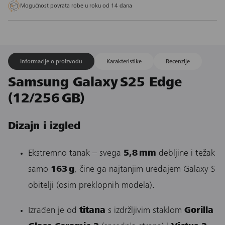
Mogućnost povrata robe u roku od 14 dana
Informacije o proizvodu
Karakteristike
Recenzije
Samsung Galaxy S25 Edge
(12/256 GB)
Dizajn i izgled
Ekstremno tanak – svega
5,8 mm
debljine i težak
samo
163 g
, čine ga najtanjim uređajem Galaxy S
obitelji (osim preklopnih modela).
Izrađen je od
titana
s izdržljivim staklom
Gorilla