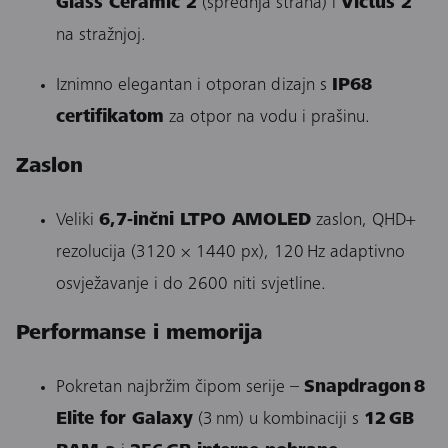
Glass Ceramic 2
(sprednja strana) i
Victus 2
na stražnjoj.
Iznimno elegantan i otporan dizajn s
IP68
certifikatom
za otpor na vodu i prašinu.
Zaslon
Veliki
6,7‑inčni LTPO AMOLED
zaslon, QHD+
rezolucija (3120 × 1440 px), 120 Hz adaptivno
osvježavanje i do 2600 niti svjetline.
Performanse i memorija
Pokretan najbržim čipom serije –
Snapdragon 8
Elite for Galaxy
(3 nm) u kombinaciji s
12 GB