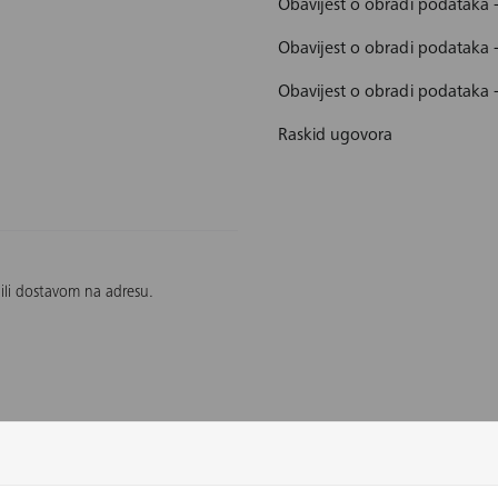
Obavijest o obradi podataka 
Obavijest o obradi podataka
Obavijest o obradi podataka 
Raskid ugovora
 ili dostavom na adresu.