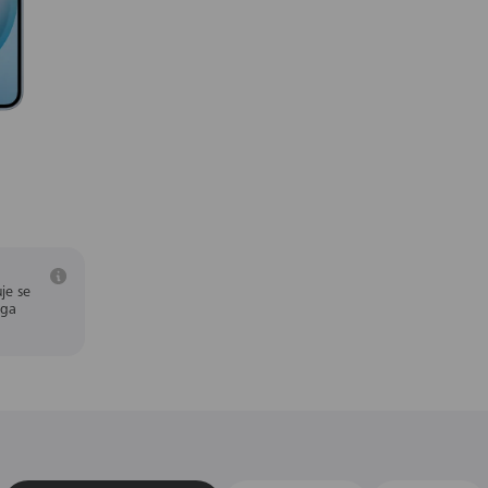
je se
aga