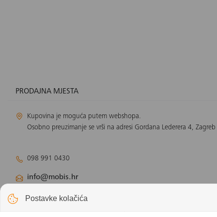
PRODAJNA MJESTA
Kupovina je moguća putem webshopa.
Osobno preuzimanje se vrši na adresi Gordana Lederera 4, Zagreb
098 991 0430
info@mobis.hr
Odjel klimatizacije:
klimatizacija@mobis.hr
Postavke kolačića
Odjel solarnih panela:
solar@mobis.hr