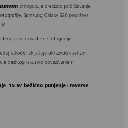
m zumom
omogućuje precizno približavanje
fotografije. Samsung Galaxy S26 podržava
ije.
deopozive i kvalitetne fotografije.
eđaj također uključuje ultrazvučni senzor
uje desktop iskustvo povezivanjem
nje
,
15 W bežično punjenje
i
reverse