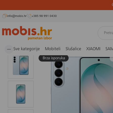
info@mobis.hr
+385 98 991 0430
Preskoči
Naslovnica
Mobiteli i fiksni telefoni
Smartphone
Mobitel Samsung Galaxy S26 12/
na
sadržaj
Sve kategorije
Mobiteli
Slušalice
XIAOMI
SA