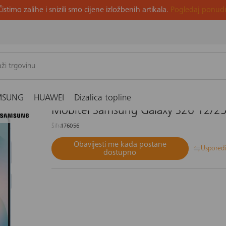
Čistimo zalihe i snizili smo cijene izložbenih artikala.
Pogledaj ponud
256GB, plavi
MSUNG
HUAWEI
Dizalica topline
Mobitel Samsung Galaxy S26 12/25
Šifra
176056
Obavijesti me kada postane
Uspored
dostupno