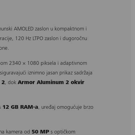
rhunski AMOLED zaslon u kompaktnom i
acije, 120 Hz LTPO zaslon i dugoročnu
one.
ijom 2340 × 1080 piksela i adaptivnom
iguravajući iznimno jasan prikaz sadržaja
 2
, dok
Armor Aluminum 2 okvir
 s
12 GB RAM-a
, uređaj omogućuje brzo
avna kamera od
50 MP
s optičkom