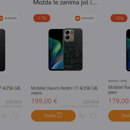
Možda te zanima još i...
-17
%
-10
%
Jamstvo: 24mj.
Mobitel Xi
7 4/256 GB,
Mobitel Xiaomi Redmi 17 4/256 GB,
plavi
zeleni
199,00 €
179,00
239,00 €
239,00 €
a u zadnjih 30 dana
Najniža cijena u zadnjih 30 dana
Dodaj
Dod