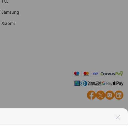
- TCL
 - Samsung
- Xiaomi