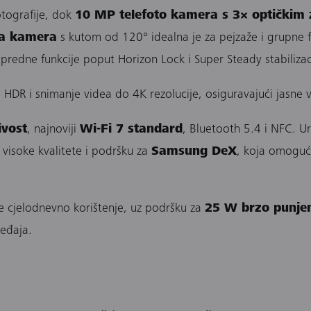
fotografije, dok
10 MP telefoto kamera s 3× optički
ka kamera
s kutom od 120° idealna je za pejzaže i grupne 
apredne funkcije poput Horizon Lock i Super Steady stabilizac
HDR i snimanje videa do 4K rezolucije, osiguravajući jasne vi
ivost
, najnoviji
Wi-Fi 7 standard
, Bluetooth 5.4 i NFC. Ur
 visoke kvalitete i podršku za
Samsung DeX
, koja omoguć
cjelodnevno korištenje, uz podršku za
25 W brzo punje
eđaja.