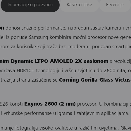
Informacije o proizvodu
Karakteristike
Recenzije
on
donosi snažne performanse, napredan sustav kamera i v
odel iz ponude Samsung kombinira moćni procesor nove gener
borom za korisnike koji traže brz, moderan i pouzdan smartph
nčnim Dynamic LTPO AMOLED 2X zaslonom
s rezoluc
ržava HDR10+ tehnologiju i vršnu svjetlinu do 2600 nita, os
stražnja strana zaštićene su
Corning Gorilla Glass Victus
S26 koristi
Exynos 2600 (2 nm)
procesor. U kombinaciji
g i vrhunske performanse u igrama i zahtjevnim aplikacijama.
anje fotografija visoke kvalitete u različitim uvjetima. Gl