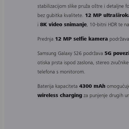
stabilizacijom slike pruža oštre i detaljne 
bez gubitka kvalitete.
12 MP ultraširo
i
8K video snimanje
, 10-bitni HDR te n
Prednja
12 MP selfie kamera
podržava 
Samsung Galaxy S26 podržava
5G povez
otiska prsta ispod zaslona, stereo zvučnike
telefona s monitorom.
Baterija kapaciteta
4300 mAh
omogućuje 
wireless charging
za punjenje drugih ur