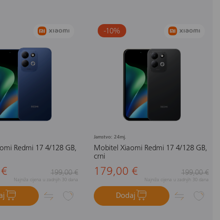
-10
%
Jamstvo: 24mj.
aomi Redmi 17 4/128 GB,
Mobitel Xiaomi Redmi 17 4/128 GB,
crni
 €
179,00 €
199,00 €
199,00 €
Najniža cijena u zadnjih 30 dana
Najniža cijena u zadnjih 30 dana
aj
Dodaj