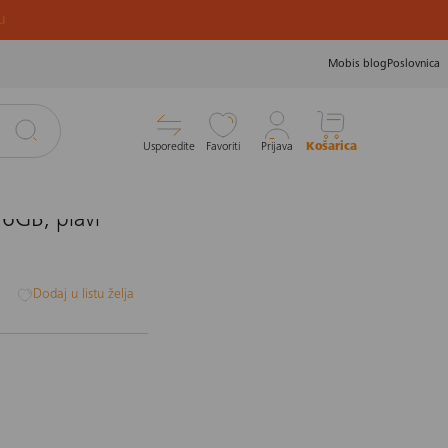
u
Mobis blog
Poslovnica
Usporedite
Favoriti
Prijava
Košarica
6GB, plavi
i
Dodaj u listu želja