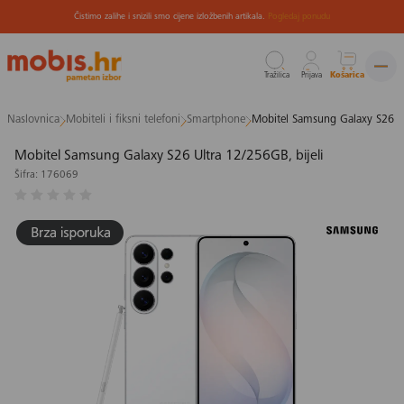
Čistimo zalihe i snizili smo cijene izložbenih artikala.
Pogledaj ponudu
Tražilica
Prijava
Košarica
Preskoči
Naslovnica
Mobiteli i fiksni telefoni
Smartphone
Mobitel Samsung Galaxy S26 Ul
na
sadržaj
Mobitel Samsung Galaxy S26 Ultra 12/256GB, bijeli
Šifra: 176069