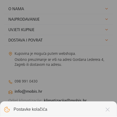
O NAMA
NAJPRODAVANIJE
UVJETI KUPNJE
DOSTAVA I POVRAT
Kupovina je moguća putem webshopa.
Osobno preuzimanje se vrši na adresi Gordana Lederera 4,
Zagreb ili dostavom na adresu.
098 991 0430
info@mobis.hr
Odjel klimatizacije:
klimatizacija@mobis.hr
Odjel solarnih panela:
solar@mobis.hr
Postavke kolačića