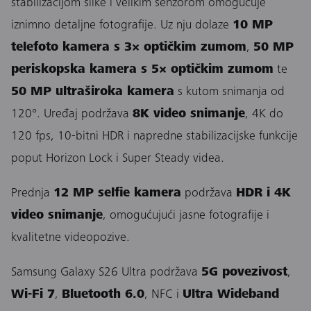
stabilizacijom slike i velikim senzorom omogućuje
iznimno detaljne fotografije. Uz nju dolaze
10 MP
telefoto kamera s 3× optičkim zumom
,
50 MP
periskopska kamera s 5× optičkim zumom
te
50 MP ultraširoka kamera
s kutom snimanja od
120°. Uređaj podržava
8K video snimanje
, 4K do
120 fps, 10-bitni HDR i napredne stabilizacijske funkcije
poput Horizon Lock i Super Steady videa.
Prednja
12 MP selfie kamera
podržava
HDR i 4K
video snimanje
, omogućujući jasne fotografije i
kvalitetne videopozive.
Samsung Galaxy S26 Ultra podržava
5G povezivost
,
Wi-Fi 7
,
Bluetooth 6.0
, NFC i
Ultra Wideband