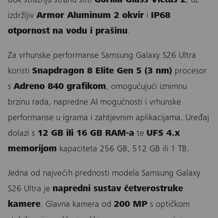
dok stražnju stranu štiti
Gorilla Glass Victus 2
, uz
izdržljiv
Armor Aluminum 2 okvir
i
IP68
otpornost na vodu i prašinu
.
Za vrhunske performanse Samsung Galaxy S26 Ultra
koristi
Snapdragon 8 Elite Gen 5 (3 nm)
procesor
s
Adreno 840 grafikom
, omogućujući iznimnu
brzinu rada, napredne AI mogućnosti i vrhunske
performanse u igrama i zahtjevnim aplikacijama. Uređaj
dolazi s
12 GB ili 16 GB RAM-a
te
UFS 4.x
memorijom
kapaciteta 256 GB, 512 GB ili 1 TB.
Jedna od najvećih prednosti modela Samsung Galaxy
S26 Ultra je
napredni sustav četverostruke
kamere
. Glavna kamera od
200 MP
s optičkom