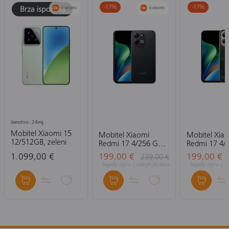
-17
%
-17
%
Jamstvo: 24mj.
Mobitel Xiaomi 15
Mobitel Xiaomi
Mobitel Xia
12/512GB, zeleni
Redmi 17 4/256 GB,
Redmi 17 4/
crni
zeleni
1.099,00 €
199,00 €
199,00 €
239,00 €
Najniža cijena u zadnjih 30 dana
Najniža cijena u z