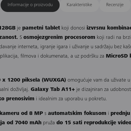
Informacije o proizvodu
Karakteristike
Recenzije
/128GB
je
pametni tablet
koji donosi
izvrsnu kombinac
zanost.
S
osmojezgrenim procesorom
koji radi na brz
davanje interneta, igranje igara i uživanje u sadržaju bez ka
likacija, filmova i dokumenata, a uz podršku za
MicroSD k
20 x 1200 piksela (WUXGA)
omogućuje vam da uživate u j
alni doživljaj.
Galaxy Tab A11+
je dizajniran za udobnost
ko prenosivim
i idealnim za uporabu u pokretu.
 kameru od 8 MP
s
automatskim fokusom
i
prednj
ija od 7040 mAh
pruža
do 15 sati reprodukcije vide