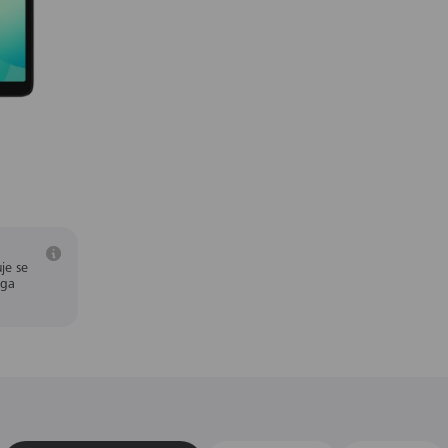
je se
aga