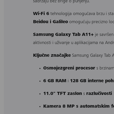
sadržaju bez brige o punjenju.
Wi-Fi 6
tehnologija omogućava brzu i sta
Beidou i Galileo
omogućuju precizno loc
Samsung Galaxy Tab A11+
je savršen 
aktivnosti i uživanje u aplikacijama na And
Ključne značajke
Samsung Galaxy Tab 
Osmojezgreni procesor
s brzina
6 GB RAM
i
128 GB interne poh
11.0" TFT zaslon
s
razlučivosti
Kamera 8 MP s automatskim 