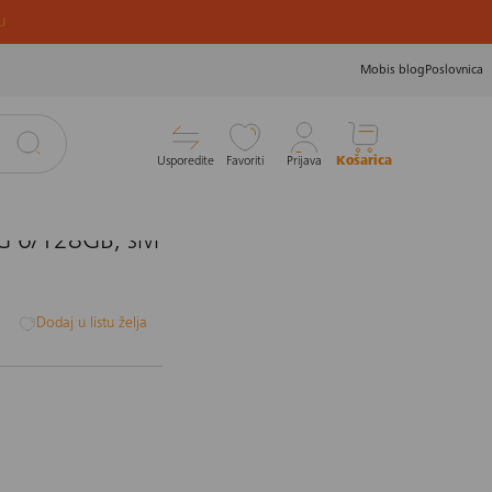
u
Mobis blog
Poslovnica
Usporedite
Favoriti
Prijava
Košarica
 6/128GB, sivi
i
Dodaj u listu želja