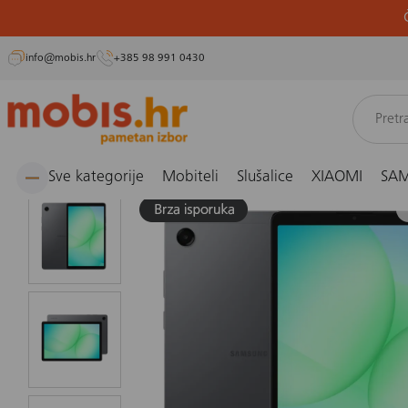
info@mobis.hr
+385 98 991 0430
Preskoči
Naslovnica
Tableti i e-čitači
Tableti
Tablet Samsung Galaxy Tab A11+ 5G 6/128GB, 
na
sadržaj
Sve kategorije
Mobiteli
Slušalice
XIAOMI
SA