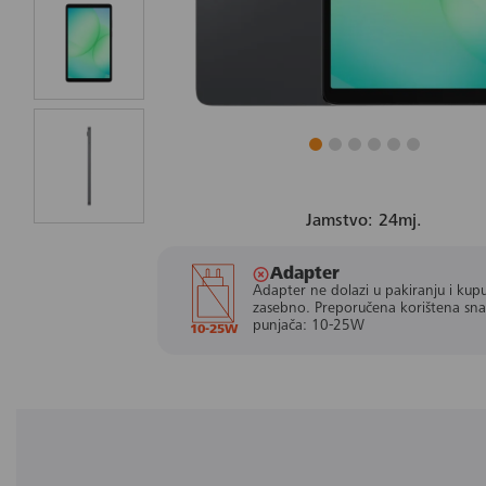
Jamstvo: 24mj.
Adapter
Adapter ne dolazi u pakiranju i kupu
zasebno. Preporučena korištena sn
punjača: 10-25W
10-25W