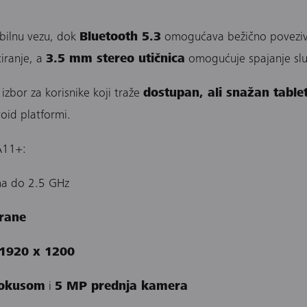
bilnu vezu, dok
Bluetooth 5.3
omogućava bežično poveziv
iranje, a
3.5 mm stereo utičnica
omogućuje spajanje slu
izbor za korisnike koji traže
dostupan, ali snažan table
roid platformi.
A11+:
ma do 2.5 GHz
rane
 1920 x 1200
fokusom
i
5 MP prednja kamera