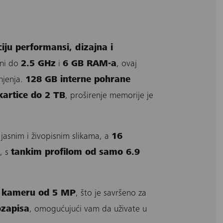
iju performansi, dizajna i
ini do
2.5 GHz
i
6 GB RAM-a
, ovaj
šnjenja.
128 GB interne pohrane
artice do 2 TB
, proširenje memorije je
asnim i živopisnim slikama, a
16
, s
tankim profilom od samo 6.9
u kameru od 5 MP
, što je savršeno za
ozapisa
, omogućujući vam da uživate u