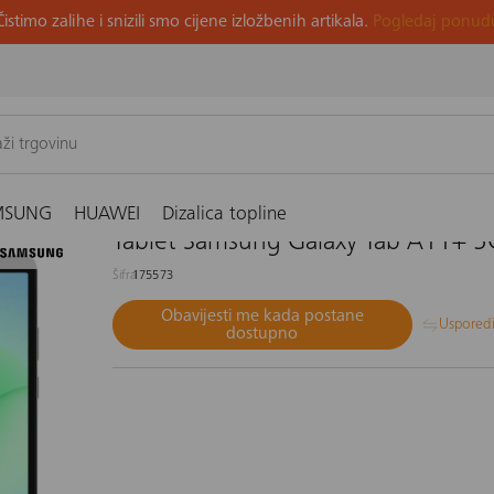
Čistimo zalihe i snizili smo cijene izložbenih artikala.
Pogledaj ponud
sivi
MSUNG
HUAWEI
Dizalica topline
Tablet Samsung Galaxy Tab A11+ 5G
Šifra
175573
Obavijesti me kada postane
Uspored
dostupno