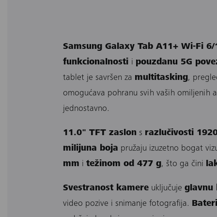
Samsung Galaxy Tab A11+ Wi-Fi 6
funkcionalnosti
i
pouzdanu 5G pove
tablet je savršen za
multitasking
, pregle
omogućava pohranu svih vaših omiljenih ap
jednostavno.
11.0" TFT zaslon
s
razlučivosti 19
milijuna boja
pružaju izuzetno bogat vizu
mm
i
težinom od 477 g
, što ga čini
la
Svestranost kamere
uključuje
glavnu
video pozive i snimanje fotografija.
Bater