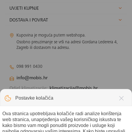
UVJETI KUPNJE
DOSTAVA I POVRAT
Kupovina je moguća putem webshopa.
Osobno preuzimanje se vrši na adresi Gordana Lederera 4,
Zagreb ili dostavom na adresu.
098 991 0430
info@mobis.hr
Odjel klimatizacije:
klimatizacija@mobis.hr
Odjel solarnih panela:
solar@mobis.hr
Postavke kolačića
Ova stranica upotrebljava kolačiće radi analize korištenja
web stranica, unaprjeđenja vašeg korisničkog iskustva te
kako bismo vam mogli ponuditi proizvode i usluge koji
najbolje odgovaraju vašim interesima. Kako biste upravljali