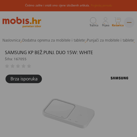
Čistimo zalihe i snizili smo cijene izložbenih artikala.
Pogledaj ponudu
Tražilica
Prijava
Košarica
Preskoči
Naslovnica
Dodatna oprema za mobitele i tablete
Punjači za mobitele i tablete
na
sadržaj
SAMSUNG KP BEŽ.PUNJ. DUO 15W: WHITE
Šifra: 167055