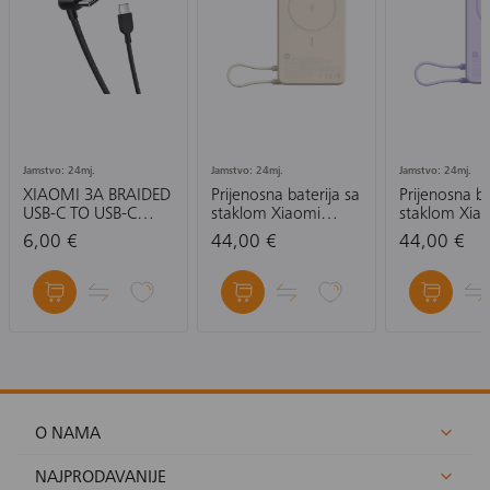
Jamstvo: 24mj.
Jamstvo: 24mj.
Jamstvo: 24mj.
XIAOMI 3A BRAIDED
Prijenosna baterija sa
Prijenosna ba
USB-C TO USB-C
staklom Xiaomi
staklom Xia
CABLE (10CM)-
Magnetic Power
Magnetic P
6,00 €
44,00 €
44,00 €
KABEL
Bank 10000 mAh
Bank 10000
with Built-in Stand,
with Built-in
ljubičasta, bež
ljubičasta
O NAMA
NAJPRODAVANIJE