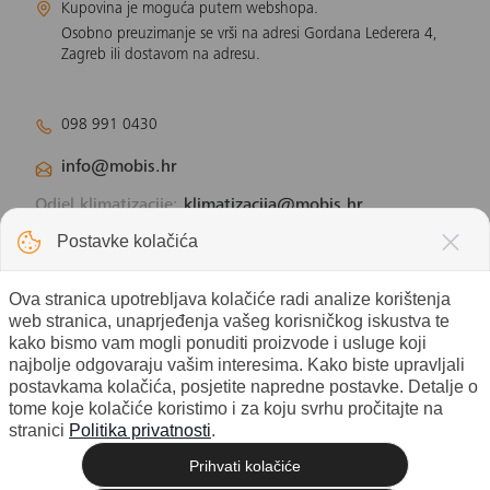
Kupovina je moguća putem webshopa.
Osobno preuzimanje se vrši na adresi Gordana Lederera 4,
Zagreb ili dostavom na adresu.
098 991 0430
info@mobis.hr
Odjel klimatizacije:
klimatizacija@mobis.hr
Odjel solarnih panela:
solar@mobis.hr
Postavke kolačića
Ova stranica upotrebljava kolačiće radi analize korištenja
web stranica, unaprjeđenja vašeg korisničkog iskustva te
kako bismo vam mogli ponuditi proizvode i usluge koji
najbolje odgovaraju vašim interesima. Kako biste upravljali
postavkama kolačića, posjetite napredne postavke. Detalje o
tome koje kolačiće koristimo i za koju svrhu pročitajte na
stranici
Politika privatnosti
.
Prihvati kolačiće