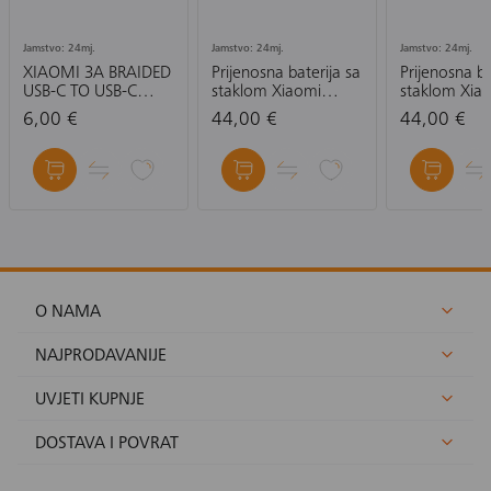
Jamstvo: 24mj.
Jamstvo: 24mj.
Jamstvo: 24mj.
XIAOMI 3A BRAIDED
Prijenosna baterija sa
Prijenosna ba
USB-C TO USB-C
staklom Xiaomi
staklom Xia
CABLE (10CM)-
Magnetic Power
Magnetic P
6,00 €
44,00 €
44,00 €
KABEL
Bank 10000 mAh
Bank 10000
with Built-in Stand,
with Built-in
ljubičasta, bež
ljubičasta
O NAMA
NAJPRODAVANIJE
UVJETI KUPNJE
DOSTAVA I POVRAT