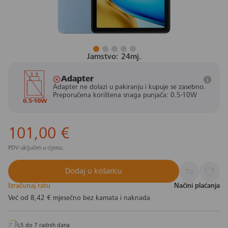
Jamstvo: 24mj.
Adapter
Adapter ne dolazi u pakiranju i kupuje se zasebno.
Preporučena korištena snaga punjača: 0.5-10W
0.5-10W
101,00 €
PDV uključen u cijenu.
Dodaj u košaricu
Izračunaj ratu
Načini plaćanja
Već od
8,42 €
mjesečno bez kamata i naknada
5 do 7 radnih dana