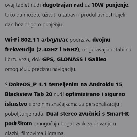
ovaj tablet nudi
dugotrajan rad
uz
10W punjenje
,
tako da možete uživati u zabavi i produktivnosti cijeli
dan bez brige o punjenju.
Wi-Fi 802.11 a/b/g/n/ac
podržava
dvojnu
frekvenciju (2.4GHz i 5GHz)
, osiguravajući stabilnu
i brzu vezu, dok
GPS, GLONASS i Galileo
omogućuju preciznu navigaciju.
S
DokeOS_P 4.1 temeljenim na Androidu 15
,
Blackview Tab 20
nudi
optimizirano i sigurno
iskustvo
s brojnim značajkama za personalizaciju i
poboljšanje rada.
Dual stereo zvučnici s Smart-K
podrškom
omogućuju bogat zvuk za uživanje u
glazbi, filmovima i igrama.