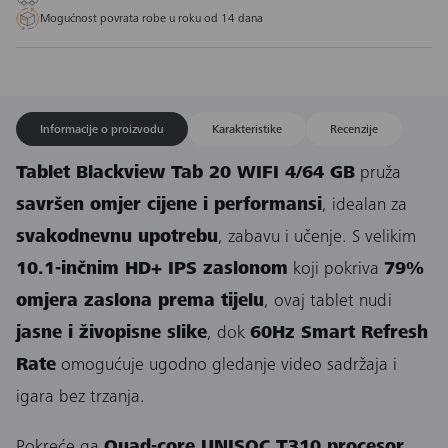
Mogućnost povrata robe u roku od 14 dana
Informacije o proizvodu
Karakteristike
Recenzije
Tablet Blackview Tab 20 WIFI 4/64 GB
pruža
savršen omjer cijene i performansi
, idealan za
svakodnevnu upotrebu
, zabavu i učenje. S velikim
10.1-inčnim HD+ IPS zaslonom
koji pokriva
79%
omjera zaslona prema tijelu
, ovaj tablet nudi
jasne i živopisne slike
, dok
60Hz Smart Refresh
Rate
omogućuje ugodno gledanje video sadržaja i
igara bez trzanja.