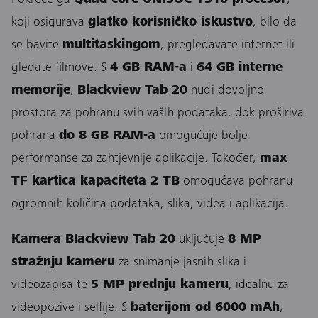
Pokreće ga
Quad-core UNISOC T310 procesor
,
koji osigurava
glatko korisničko iskustvo
, bilo da
se bavite
multitaskingom
, pregledavate internet ili
gledate filmove. S
4 GB RAM-a
i
64 GB interne
memorije
,
Blackview Tab 20
nudi dovoljno
prostora za pohranu svih vaših podataka, dok proširiva
pohrana
do 8 GB RAM-a
omogućuje bolje
performanse za zahtjevnije aplikacije. Također,
max
TF kartica kapaciteta 2 TB
omogućava pohranu
ogromnih količina podataka, slika, videa i aplikacija.
Kamera Blackview Tab 20
uključuje
8 MP
stražnju kameru
za snimanje jasnih slika i
videozapisa te
5 MP prednju kameru
, idealnu za
videopozive i selfije. S
baterijom od 6000 mAh
,