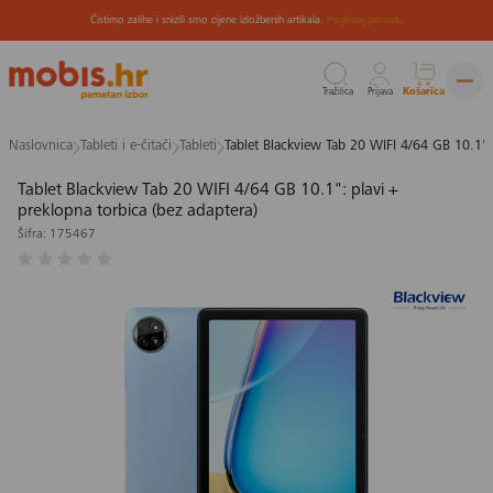
Čistimo zalihe i snizili smo cijene izložbenih artikala.
Pogledaj ponudu
Tražilica
Prijava
Košarica
Preskoči
Naslovnica
Tableti i e-čitači
Tableti
Tablet Blackview Tab 20 WIFI 4/64 GB 10.1": 
na
sadržaj
Tablet Blackview Tab 20 WIFI 4/64 GB 10.1": plavi +
preklopna torbica (bez adaptera)
Šifra: 175467