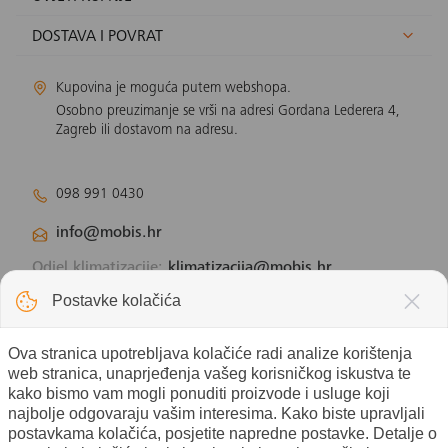
DOSTAVA I POVRAT
Kupovina je moguća putem webshopa.
Osobno preuzimanje se vrši na adresi Gordana Lederera 4,
Zagreb ili dostavom na adresu.
098 991 0430
info@mobis.hr
Odjel klimatizacije:
klimatizacija@mobis.hr
Odjel solarnih panela:
solar@mobis.hr
Postavke kolačića
Ova stranica upotrebljava kolačiće radi analize korištenja
web stranica, unaprjeđenja vašeg korisničkog iskustva te
kako bismo vam mogli ponuditi proizvode i usluge koji
najbolje odgovaraju vašim interesima. Kako biste upravljali
postavkama kolačića, posjetite napredne postavke. Detalje o