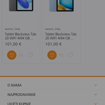
Jamstvo: 24mj.
Jamstvo: 24mj.
Tablet Blackview Tab
Tablet Blackview Tab
20 WIFI 4/64 GB
20 WIFI 4/64 GB
10.1": sivi +
10.1": plavi +
101,00 €
101,00 €
preklopna torbica
preklopna torbica
(bez adaptera)
(bez adaptera)
O NAMA
NAJPRODAVANIJE
UVJETI KUPNJE