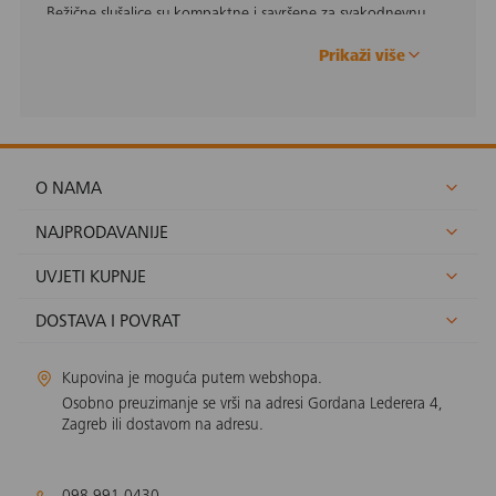
Bežične slušalice su kompaktne i savršene za svakodnevnu
upotrebu i boravak u prirodi. Žične slušalice su dobar odabir
za one koji vole klasiku. Bez obzira biraš li klasiku ili
Prikaži više
moderno, noice cancelation ili bez, imamo sve što ti treba
od renomiranih brendova poput Samsunga, Xiaomija,
Ankera i mnogih drugih.
O NAMA
NAJPRODAVANIJE
UVJETI KUPNJE
DOSTAVA I POVRAT
Kupovina je moguća putem webshopa.
Osobno preuzimanje se vrši na adresi Gordana Lederera 4,
Zagreb ili dostavom na adresu.