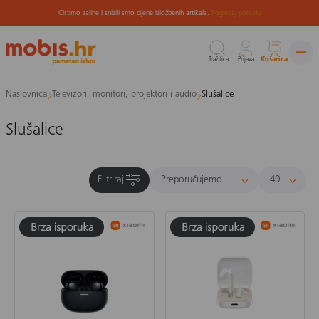
Čistimo zalihe i snizili smo cijene izložbenih artikala.
Pogledaj ponudu
Tražilica
Prijava
Košarica
Preskoči
Naslovnica
Televizori, monitori, projektori i audio
Slušalice
na
sadržaj
Slušalice
Filtriraj