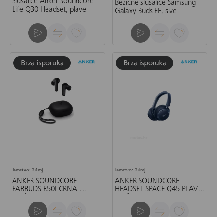
Slušalice Anker Soundcore
Bežične slušalice Samsung
Life Q30 Headset, plave
Galaxy Buds FE, sive
Jamstvo: 24mj.
Jamstvo: 24mj.
ANKER SOUNDCORE
ANKER SOUNDCORE
EARBUDS R50I CRNA-
HEADSET SPACE Q45 PLAVA-
SLUŠALICE
SLUŠALICE