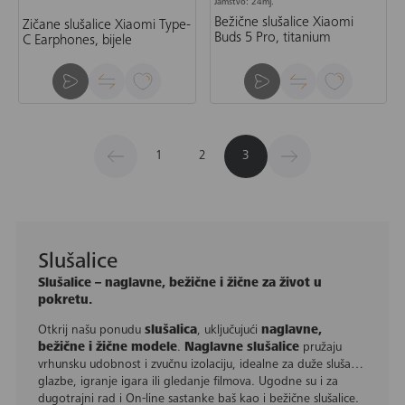
Jamstvo: 24mj.
Bežične slušalice Xiaomi
Žičane slušalice Xiaomi Type-
Buds 5 Pro, titanium
C Earphones, bijele
1
2
3
Slušalice
Slušalice – naglavne, bežične i žične za život u
pokretu.
Otkrij našu ponudu
slušalica
, uključujući
naglavne,
bežične i žične modele
.
Naglavne slušalice
pružaju
vrhunsku udobnost i zvučnu izolaciju, idealne za duže slušanje
glazbe, igranje igara ili gledanje filmova. Ugodne su i za
dugotrajni rad i On-line sastanke baš kao i bežične slušalice.