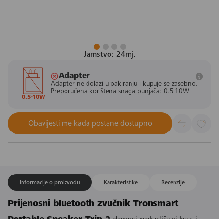
Jamstvo: 24mj.
Adapter
Adapter ne dolazi u pakiranju i kupuje se zasebno.
Preporučena korištena snaga punjača: 0.5-10W
0.5-10W
Obavijesti me kada postane dostupno
Informacije o proizvodu
Karakteristike
Recenzije
Prijenosni bluetooth zvučnik Tronsmart