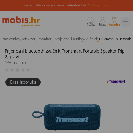
Čistimo zalihe i snizili smo cijene izložbenih artikala.
Pogledaj ponudu
Tražilica
Prijava
Košarica
Preskoči
Naslovnica
Televizori, monitori, projektori i audio
Zvučnici
Prijenosni bluetooth 
na
sadržaj
Prijenosni bluetooth zvučnik Tronsmart Portable Speaker Trip
2, plavi
Šifra: 175649