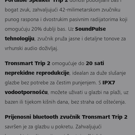
Portable Speaker Trip 2
donosi poboljšani bas i
bogat zvuk, zahvaljujući 42-milimetarskom zvučniku
punog raspona i dvostrukim pasivnim radijatorima koji
omogućuju 20% dublji bas. Uz
SoundPulse
tehnologiju
, zvučnik pruža jasne i detaljne tonove za
vrhunski audio doživljaj.
Tronsmart Trip 2
omogućuje do
20 sati
neprekidne reprodukcije
, idealan za duže slušanje
glazbe bez potrebe za čestim punjenjem. S
IPX7
vodootpornošću
, možete uživati u glazbi na plaži, uz
bazen ili tijekom kišnih dana, bez straha od oštećenja.
Prijenosni bluetooth zvučnik Tronsmart Trip 2
savršen je za glazbu u pokretu. Zahvaljujući