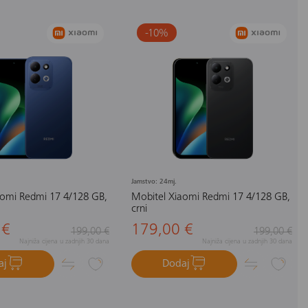
-10
%
Jamstvo: 24mj.
aomi Redmi 17 4/128 GB,
Mobitel Xiaomi Redmi 17 4/128 GB,
crni
 €
179,00 €
199,00 €
199,00 €
Najniža cijena u zadnjih 30 dana
Najniža cijena u zadnjih 30 dana
aj
Dodaj