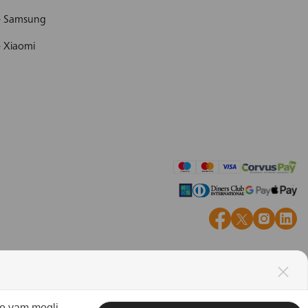
 - Samsung
- Xiaomi
mo vam mogli