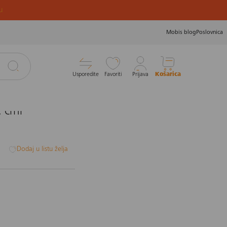
u
Mobis blog
Poslovnica
Usporedite
Favoriti
Prijava
Košarica
 crni
i
Dodaj u listu želja