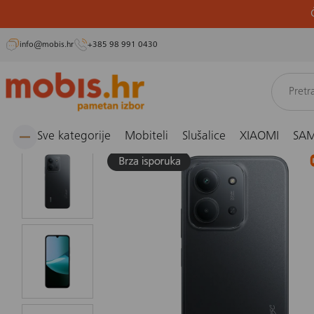
info@mobis.hr
+385 98 991 0430
Preskoči
Naslovnica
Mobiteli i fiksni telefoni
Smartphone
Mobitel Xiaomi Redmi 15 4/128G
na
sadržaj
Sve kategorije
Mobiteli
Slušalice
XIAOMI
SA