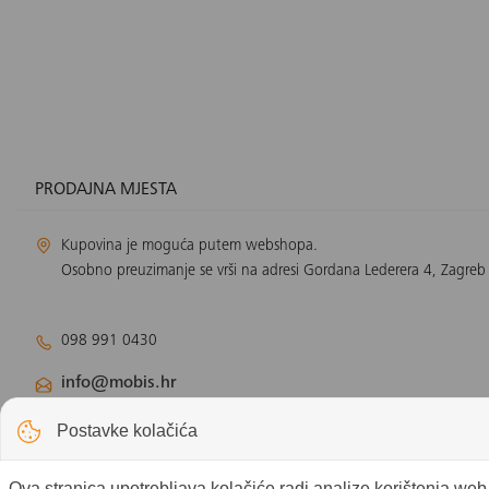
PRODAJNA MJESTA
Kupovina je moguća putem webshopa.
Osobno preuzimanje se vrši na adresi Gordana Lederera 4, Zagreb
098 991 0430
info@mobis.hr
Odjel klimatizacije:
klimatizacija@mobis.hr
Postavke kolačića
Odjel solarnih panela:
solar@mobis.hr
Ova stranica upotrebljava kolačiće radi analize korištenja we