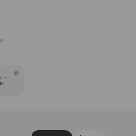
je se
aga