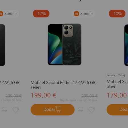
-17
%
-10
%
Jamstvo: 24mj.
Mobitel Xi
7 4/256 GB,
Mobitel Xiaomi Redmi 17 4/256 GB,
plavi
zeleni
199,00 €
179,00
239,00 €
239,00 €
a u zadnjih 30 dana
Najniža cijena u zadnjih 30 dana
Dodaj
Dod