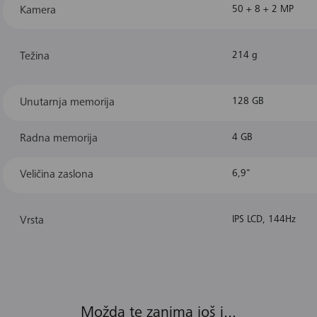
Kamera
50 + 8 + 2 MP
Težina
214 g
Unutarnja memorija
128 GB
Radna memorija
4 GB
Veličina zaslona
6,9"
Vrsta
IPS LCD, 144Hz
Možda te zanima još i...