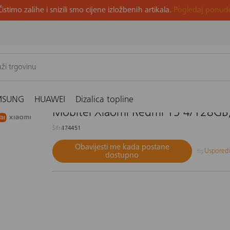
Čistimo zalihe i snizili smo cijene izložbenih artikala.
Pogledaj ponud
B, crni
MSUNG
HUAWEI
Dizalica topline
Mobitel Xiaomi Redmi 15 4/128GB,
Šifra
174451
Obavijesti me kada postane
Uspored
dostupno