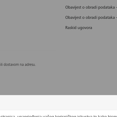
Obavijest o obradi podataka
Obavijest o obradi podataka 
Raskid ugovora
 ili dostavom na adresu.
b stranica, unaprjeđenja vašeg korisničkog iskustva te kako bis