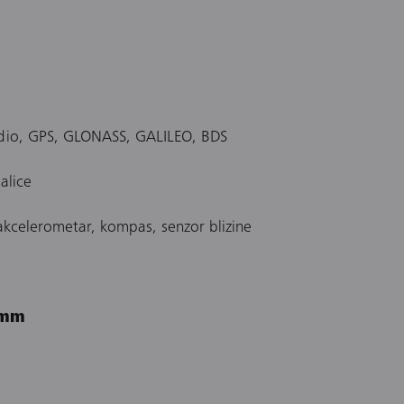
dio, GPS, GLONASS, GALILEO, BDS
alice
akcelerometar, kompas, senzor blizine
 mm