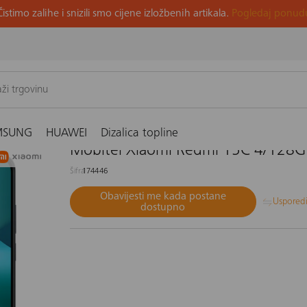
Čistimo zalihe i snizili smo cijene izložbenih artikala.
Pogledaj ponud
GB, crni
MSUNG
HUAWEI
Dizalica topline
Mobitel Xiaomi Redmi 15C 4/128GB
Šifra
174446
Obavijesti me kada postane
Uspored
dostupno