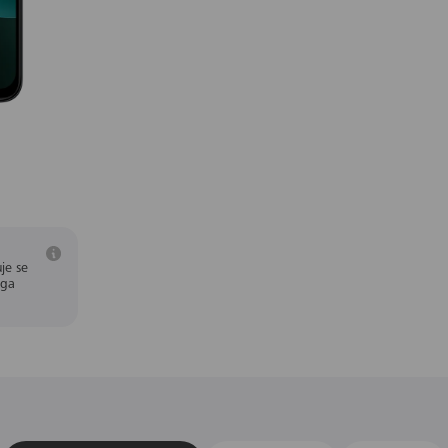
je se
aga