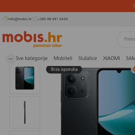
info@mobis.hr
+385 98 991 0430
Preskoči
Naslovnica
Mobiteli i fiksni telefoni
Smartphone
Mobitel Xiaomi Redmi 15C 4/128
na
sadržaj
Sve kategorije
Mobiteli
Slušalice
XIAOMI
SA