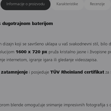
Informacije o proizvodu
Karakteristike
Recenzije
s dugotrajnom baterijom
zajn koji se savršeno uklapa u vaš svakodnevni stil, bilo da 
olucijom
1600 x 720 px
pruža kristalno jasne i živopisne p
nje internetom, igranje igara ili gledanje videozapisa.
 zatamnjenje
i posjeduje
TÜV Rheinland certifikat
za 
rom blende omogućuje snimanje impresivnih fotografija s deta