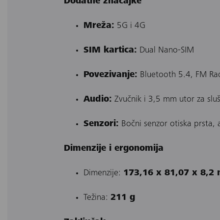
Dodatne značajke
Mreža:
5G i 4G
SIM kartica:
Dual Nano-SIM
Povezivanje:
Bluetooth 5.4, FM Ra
Audio:
Zvučnik i 3,5 mm utor za sluš
Senzori:
Bočni senzor otiska prsta, 
Dimenzije i ergonomija
Dimenzije:
173,16 x 81,07 x 8,2
Težina:
211 g