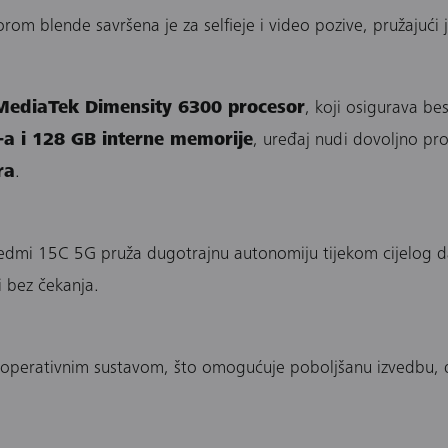
om blende savršena je za selfieje i video pozive, pružajući ja
MediaTek Dimensity 6300 procesor
, koji osigurava be
a i 128 GB interne memorije
, uređaj nudi dovoljno p
ra
.
Redmi 15C 5G pruža dugotrajnu autonomiju tijekom cijelog 
i bez čekanja.
operativnim sustavom, što omogućuje poboljšanu izvedbu, do