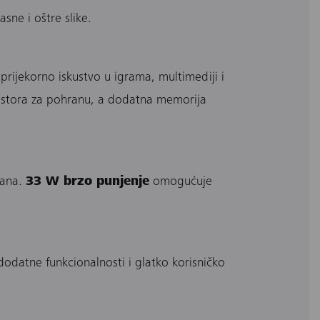
sne i oštre slike.
sprijekorno iskustvo u igrama, multimediji i
rostora za pohranu, a dodatna memorija
dana.
33 W brzo punjenje
omogućuje
datne funkcionalnosti i glatko korisničko