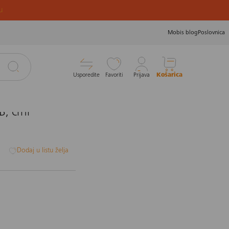
u
Mobis blog
Poslovnica
Usporedite
Favoriti
Prijava
Košarica
, crni
i
Dodaj u listu želja