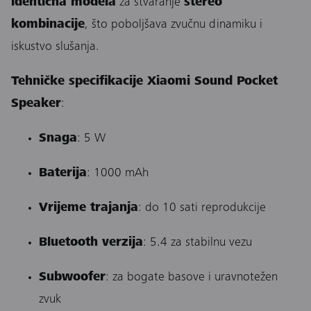
identična modela
za stvaranje
stereo
kombinacije
, što poboljšava zvučnu dinamiku i
iskustvo slušanja.
Tehničke specifikacije Xiaomi Sound Pocket
Speaker
:
Snaga
: 5 W
Baterija
: 1000 mAh
Vrijeme trajanja
: do 10 sati reprodukcije
Bluetooth verzija
: 5.4 za stabilnu vezu
Subwoofer
: za bogate basove i uravnotežen
zvuk