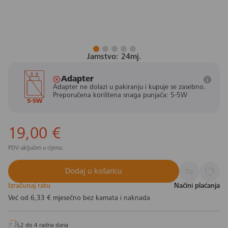
Jamstvo: 24mj.
Adapter
Adapter ne dolazi u pakiranju i kupuje se zasebno.
Preporučena korištena snaga punjača: 5-5W
5-5W
19,00 €
PDV uključen u cijenu.
Dodaj u košaricu
Izračunaj ratu
Načini plaćanja
Već od
6,33 €
mjesečno bez kamata i naknada
2 do 4 radna dana