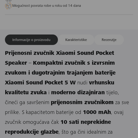
Mogućnost povrata robe u roku od 14 dana
Informacije o proizvodu
Karakteristike
Recenzije
Prijenosni zvučnik Xiaomi Sound Pocket
Speaker
–
Kompaktni zvučnik s izvrsnim
zvukom i dugotrajnim trajanjem baterije
Xiaomi Sound Pocket 5 W
nudi
vrhunsku
kvalitetu zvuka
i
moderno dizajniran
tijelo,
čineći ga savršenim
prijenosnim zvučnikom
za sve
prilike. S kapacitetom baterije od
1000 mAh
, ovaj
zvučnik omogućava čak
10 sati neprekidne
reprodukcije glazbe
, što ga čini idealnim za