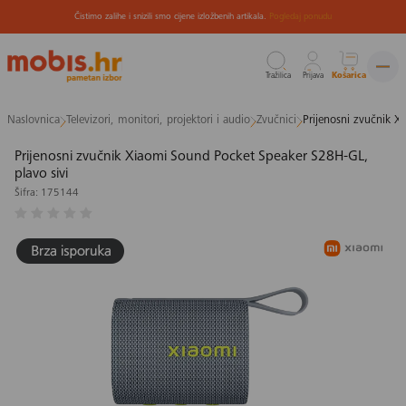
Čistimo zalihe i snizili smo cijene izložbenih artikala.
Pogledaj ponudu
Tražilica
Prijava
Košarica
Preskoči
Naslovnica
Televizori, monitori, projektori i audio
Zvučnici
Prijenosni zvučnik X
na
sadržaj
Prijenosni zvučnik Xiaomi Sound Pocket Speaker S28H-GL,
plavo sivi
Šifra: 175144