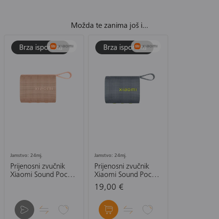
Možda te zanima još i...
Jamstvo: 24mj.
Jamstvo: 24mj.
Prijenosni zvučnik
Prijenosni zvučnik
Xiaomi Sound Pocket
Xiaomi Sound Pocket
Speaker S28H-GL,
Speaker S28H-GL,
19,00 €
rozi
plavo sivi